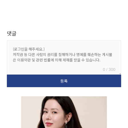
댓글
0 / 300