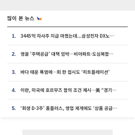
많이 본 뉴스
3445억 자사주 지급 마쳤는데...삼성전자 DX노조, 뒤늦은 '떼쓰기 집회'
1.
영끌 '주택공급' 대책 임박⋯비아파트·도심복합까지 총동원
2.
바다 태운 폭염에…회 한 접시도 ‘히트플레이션’
3.
이란, 미국에 호르무즈 합의 조건 제시…美 “경기 아직 안 끝나” [종합]
4.
‘회생 D-3주’ 홈플러스, 영업 재개에도 ‘상품 공급망’ 복구가 생존 관건
5.