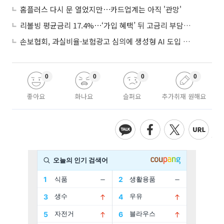
홈플러스 다시 문 열었지만⋯카드업계는 아직 '관망'
리볼빙 평균금리 17.4%⋯‘가입 혜택’ 뒤 고금리 부담 주의
손보협회, 과실비율·보험광고 심의에 생성형 AI 도입 추진
0
0
0
0
좋아요
화나요
슬퍼요
추가취재 원해요