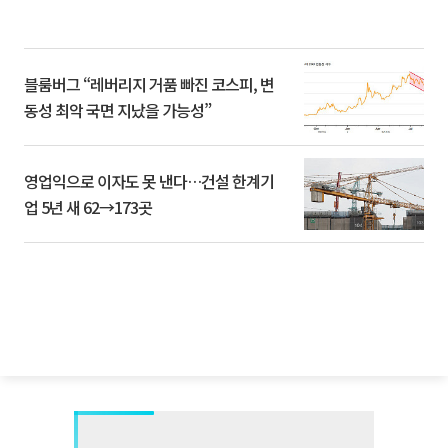
블룸버그 “레버리지 거품 빠진 코스피, 변
동성 최악 국면 지났을 가능성”
영업익으로 이자도 못 낸다…건설 한계기
업 5년 새 62→173곳