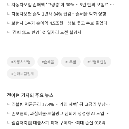
자동차보험 손해액 ‘고령층’이 90%… 5년 만의 보험료 인상 불렀다
자동차보험 손익 1년새 84% 급감⋯손해율 악화 영향
보험사 1분기 순이익 4.5조원⋯생보 웃고 손보 울었다
‘경험 無도 환영’ 첫 일자리 도전 설명서
#자동차보험
#손해율
#8주룰
#보험료인상
#손해보험업계
전아현 기자의 주요 뉴스
리볼빙 평균금리 17.4%⋯‘가입 혜택’ 뒤 고금리 부담 주의
손보협회, 과실비율·보험광고 심의에 생성형 AI 도입 추진
웰컴저축銀 대출사기 피해 구체화⋯최대 손실 918억