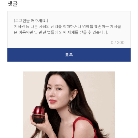
댓글
0 / 300