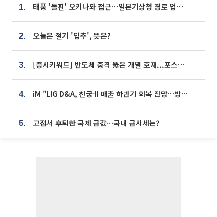
태풍 '돌핀' 오키나와 접근…일본기상청 경로 업데이트
1.
오늘은 절기 '입추', 뜻은?
2.
[증시키워드] 반도체 충격 뚫은 개별 호재...포스코퓨처엠·에코프로·한화솔루션 '눈길'
3.
iM "LIG D&A, 천궁-II 매출 하반기 회복 전망…방산 톱픽 유지"
4.
고점서 후퇴한 국제 금값…국내 금시세는?
5.