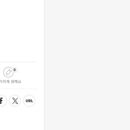
0
가취재 원해요