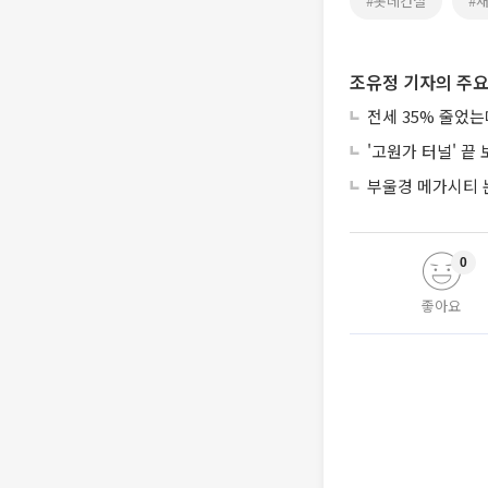
#롯데건설
#
조유정 기자의 주요
전세 35% 줄었
'고원가 터널' 끝
부울경 메가시티 
0
좋아요