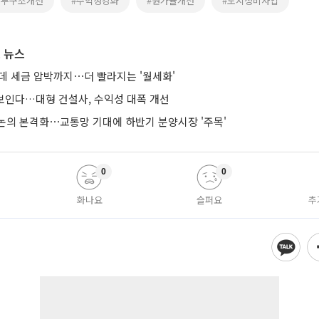
재무구조개선
#수익성강화
#원가율개선
#도시정비사업
 뉴스
는데 세금 압박까지⋯더 빨라지는 '월세화'
 보인다…대형 건설사, 수익성 대폭 개선
논의 본격화⋯교통망 기대에 하반기 분양시장 '주목'
0
0
화나요
슬퍼요
추