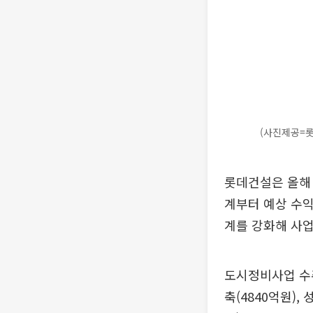
(사진제공=
롯데건설은 올해 
계부터 예상 수익
계를 강화해 사업
도시정비사업 수
축(4840억원),