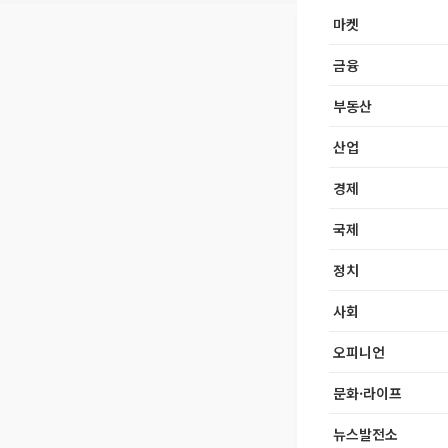
마켓
금융
부동산
산업
경제
국제
정치
사회
오피니언
문화·라이프
뉴스발전소