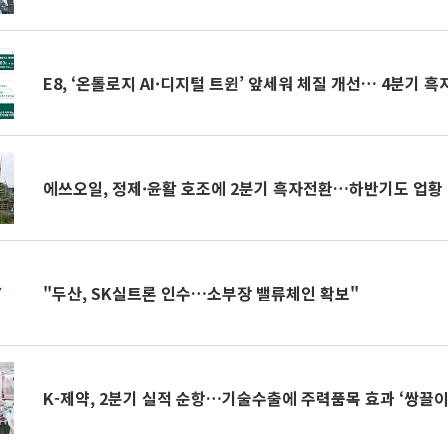
E8, ‘온톨로지 AI·디지털 트윈’ 앞세워 체질 개선… 4분기 
에쓰오일, 정제·윤활 호조에 2분기 흑자전환…하반기도 업황 
"두산, SK실트론 인수…소부장 밸류체인 확보"
K-제약, 2분기 실적 순항…기술수출에 주력품목 효과 ‘쌍끌이