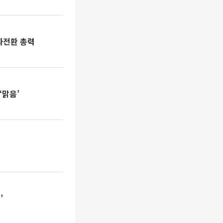
흑자전환 총력
‘맑음’
’