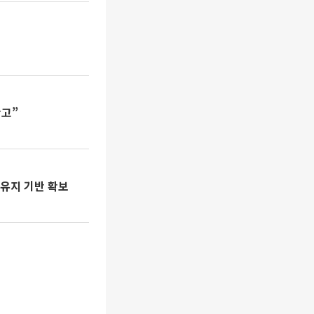
확고”
유지 기반 확보
설