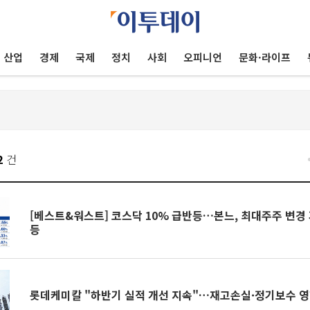
산업
경제
국제
정치
사회
오피니언
문화·라이프
2
건
[베스트&워스트] 코스닥 10% 급반등…본느, 최대주주 변경 
등
롯데케미칼 "하반기 실적 개선 지속"…재고손실·정기보수 영