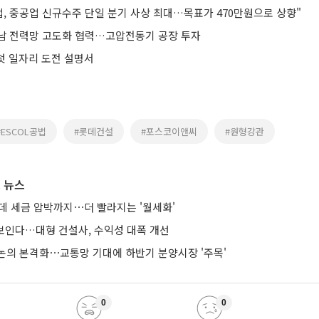
업, 중공업 신규수주 단일 분기 사상 최대…목표가 470만원으로 상향"
남 전력망 고도화 협력…고압전동기 공장 투자
 첫 일자리 도전 설명서
#ESCOL공법
#롯데건설
#포스코이앤씨
#원형강관
 뉴스
는데 세금 압박까지⋯더 빨라지는 '월세화'
 보인다…대형 건설사, 수익성 대폭 개선
논의 본격화⋯교통망 기대에 하반기 분양시장 '주목'
0
0