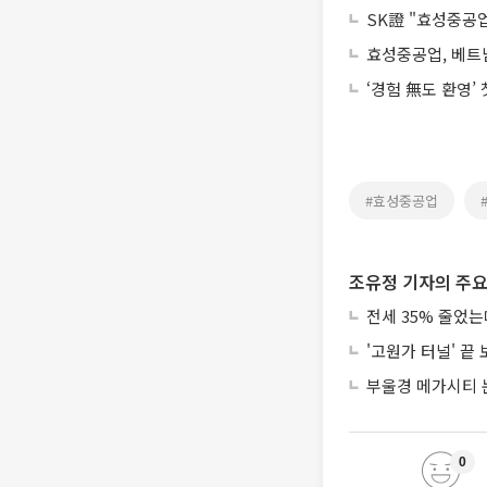
SK證 "효성중공
효성중공업, 베트
‘경험 無도 환영’
#효성중공업
조유정 기자의 주요
전세 35% 줄었
'고원가 터널' 끝
부울경 메가시티 
0