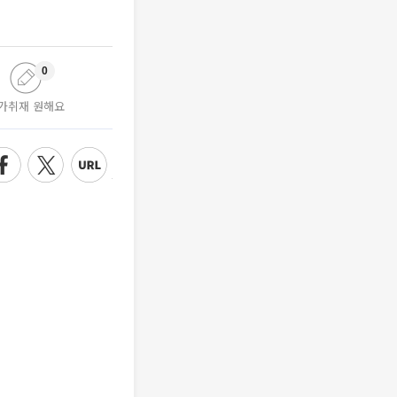
0
가취재 원해요