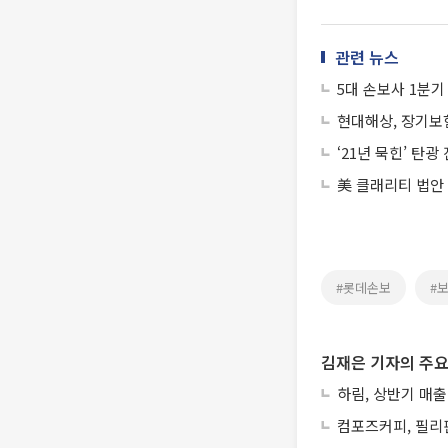
관련 뉴스
5대 손보사 1분기
현대해상, 장기보험
‘21년 묵힌’ 
美 클래리티 법안
#롯데손보
#
김재은 기자의 주요
하림, 상반기 매출
컴포즈커피, 필리