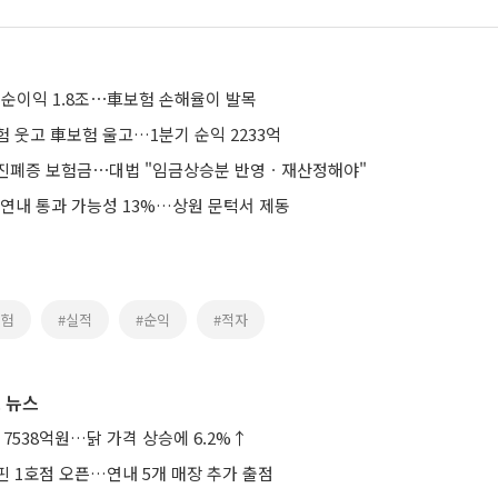
 순이익 1.8조⋯車보험 손해율이 발목
 웃고 車보험 울고…1분기 순익 2233억
탄광 진폐증 보험금⋯대법 "임금상승분 반영ㆍ재산정해야"
 연내 통과 가능성 13%…상원 문턱서 제동
보험
#실적
#순익
#적자
 뉴스
 7538억원…닭 가격 상승에 6.2%↑
핀 1호점 오픈…연내 5개 매장 추가 출점