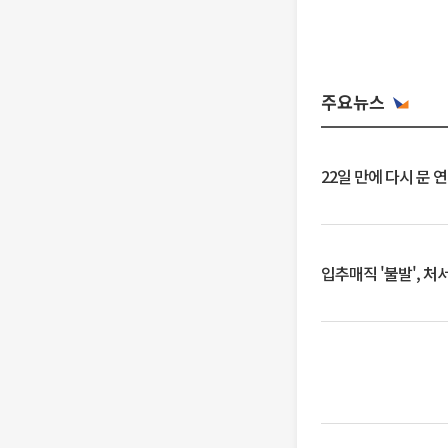
주요뉴스
22일 만에 다시 문 
입추매직 '불발', 처