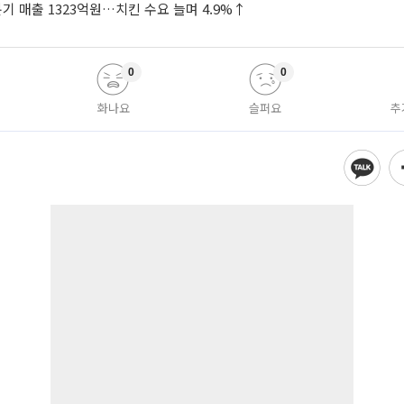
기 매출 1323억원…치킨 수요 늘며 4.9%↑
0
0
화나요
슬퍼요
추