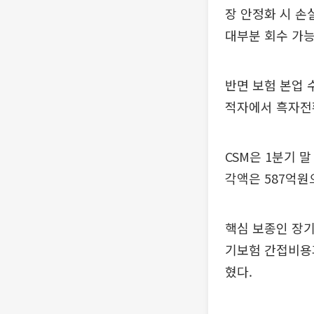
장 안정화 시 손
대부분 회수 가
반면 보험 본업 
적자에서 흑자전
CSM은 1분기 말
각액은 587억원으
핵심 보종인 장
기보험 간접비용
혔다.