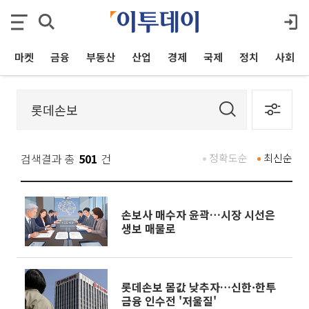
마켓
금융
부동산
산업
경제
국제
정치
사회
검색결과 총
501
건
정확도순
최신순
손보사 매수자 윤곽…시장 시선은
생보 매물로
롯데손보 몸값 낮추자…신한·한투
금융 인수전 '저울질'