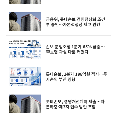
금융위, 롯데손보 경영정상화 조건
부 승인…자본적정성 제고 관건
손보 분쟁조정 1분기 65% 급증⋯
車보험 과실 다툼 커졌다
롯데손보, 1분기 198억원 적자…투
자손익 부진 영향
롯데손보, 경영개선계획 제출⋯자
본확충·제3자 인수 방안 포함