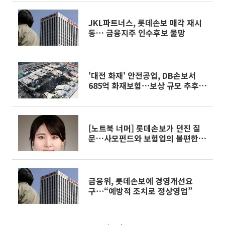
JKL파트너스, 롯데손보 매각 재시
동… 금융지주 인수후보 물망
'대전 화재' 안전공업, DB손보서
685억 화재보험⋯보상 규모 추후
확정
[노트북 너머] 롯데손보가 던진 질
문…사모펀드와 보험업의 불편한 동
거
금융위, 롯데손보에 경영개선요
구⋯“예방적 조치로 정상영업”