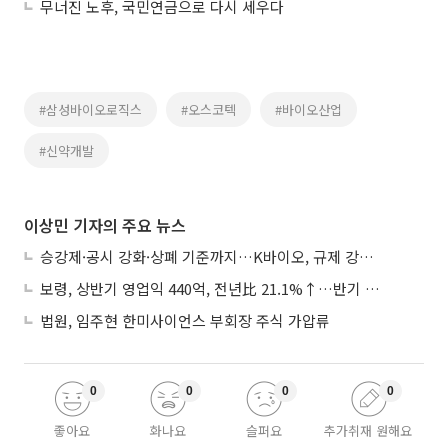
무너진 노후, 국민연금으로 다시 세우다
#삼성바이오로직스
#오스코텍
#바이오산업
#신약개발
이상민 기자의 주요 뉴스
승강제·공시 강화·상폐 기준까지…K바이오, 규제 강화에 ‘삼중고’
보령, 상반기 영업익 440억, 전년比 21.1%↑…반기 역대 최대
법원, 임주현 한미사이언스 부회장 주식 가압류
0
0
0
0
좋아요
화나요
슬퍼요
추가취재 원해요