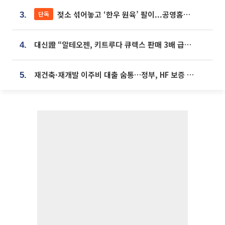
젖소 섞어놓고 ‘한우 원육’ 팔이...공영홈쇼핑 표기·검증 구멍
단독
3.
대신證 “알테오젠, 키트루다 큐렉스 판매 3배 급증…목표가 41만원 상향”
4.
재건축·재개발 이주비 대출 숨통…정부, HF 보증 신설 추진
5.