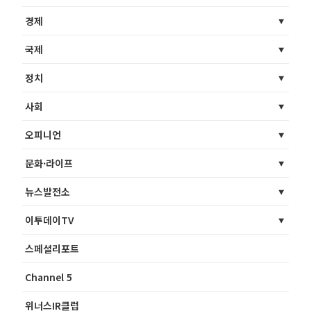
경제
국제
정치
사회
오피니언
문화·라이프
뉴스발전소
이투데이TV
스페셜리포트
Channel 5
위너스IR클럽