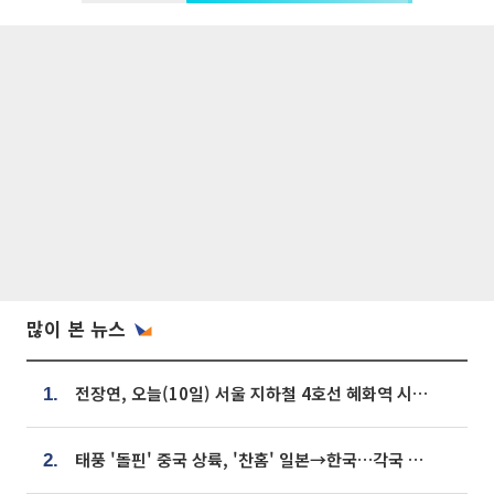
많이 본 뉴스
전장연, 오늘(10일) 서울 지하철 4호선 혜화역 시위…1호선 용산역 무정차
1.
태풍 '돌핀' 중국 상륙, '찬홈' 일본→한국…각국 기상청 예상 경로는?
2.