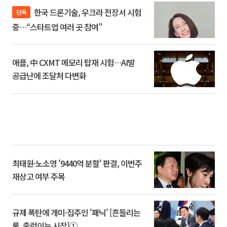
한국 드론기술, 우크라 전장서 시험
단독
중…“스타트업 여러 곳 참여”
애플, 中 CXMT 메모리 탑재 시험…AI발
공급난에 조달처 다변화
최태원·노소영 '9440억 분할' 판결, 이번주
재상고 여부 주목
규제 폭탄에 개미·집주인 '패닉' [흔들리는
룰, 출렁이는 시장]①