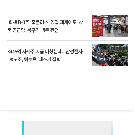
‘회생 D-3주’ 홈플러스, 영업 재개에도 ‘상
품 공급망’ 복구가 생존 관건
3445억 자사주 지급 마쳤는데...삼성전자
DX노조, 뒤늦은 '떼쓰기 집회'