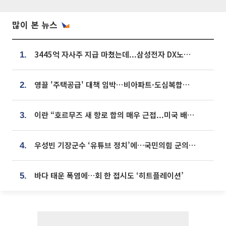
많이 본 뉴스
3445억 자사주 지급 마쳤는데...삼성전자 DX노조, 뒤늦은 '떼쓰기 집회'
1.
영끌 '주택공급' 대책 임박⋯비아파트·도심복합까지 총동원
2.
이란 “호르무즈 새 항로 합의 매우 근접...미국 배상 먼저”
3.
우성빈 기장군수 ‘유튜브 정치’에…국민의힘 군의원들 집단 반발
4.
바다 태운 폭염에…회 한 접시도 ‘히트플레이션’
5.