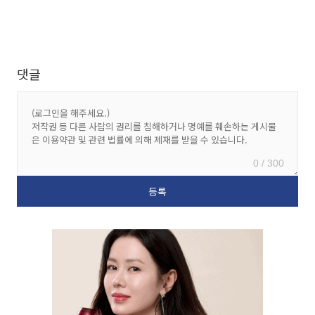
댓글
0 / 300