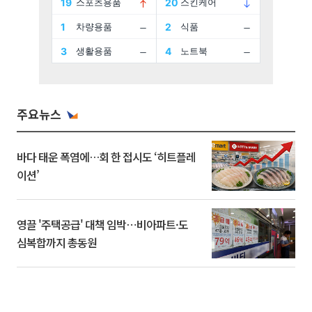
주요뉴스
바다 태운 폭염에…회 한 접시도 ‘히트플레
이션’
영끌 '주택공급' 대책 임박⋯비아파트·도
심복합까지 총동원