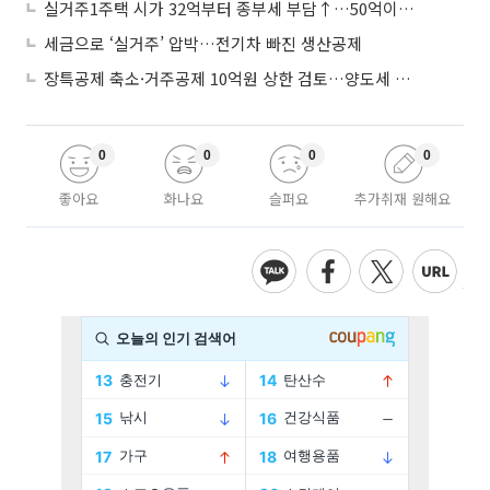
실거주1주택 시가 32억부터 종부세 부담↑…50억이면 454→979만원
세금으로 ‘실거주’ 압박…전기차 빠진 생산공제
장특공제 축소·거주공제 10억원 상한 검토…양도세 실거주 중심 개편
0
0
0
0
좋아요
화나요
슬퍼요
추가취재 원해요