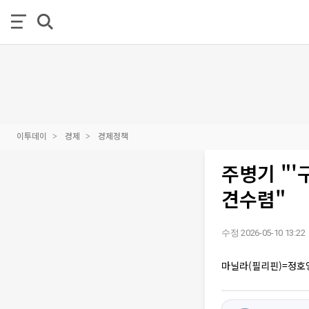
이투데이
경제
경제정책
주병기 "'
견수렴"
수정 2026-05-10 13:22
마닐라(필리핀)=정호