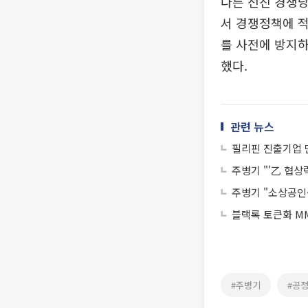
다른 선진 경쟁당
서 경쟁정책에 적
를 사전에 방지하
했다.
관련 뉴스
필리핀 진출기업 
주병기 "'乙 협상
주병기 "소상공인
블랙록 토큰화 MM
#주병기
#공