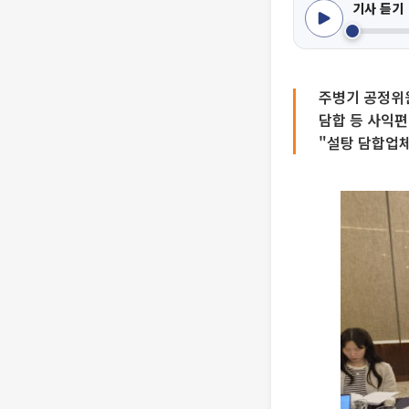
기사 듣기
주병기 공정위
담합 등 사익
"설탕 담합업