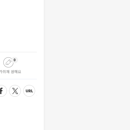
0
가취재 원해요