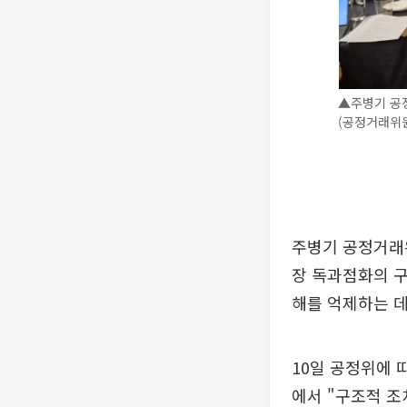
▲주병기 공
(공정거래위
주병기 공정거래
장 독과점화의 구
해를 억제하는 데
10일 공정위에 
에서 "구조적 