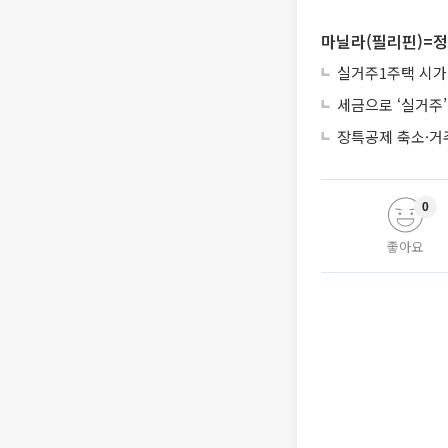
마닐라(필리핀)=정
실거주1주택 시가
세금으로 ‘실거주
장특공제 축소·거
0
좋아요