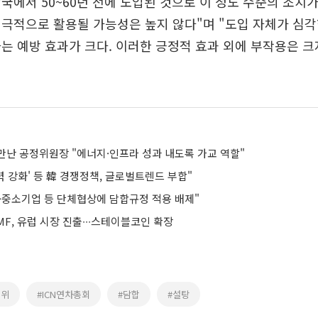
국에서 50~60년 전에 도입된 것으로 이 정도 수준의 조치
극적으로 활용될 가능성은 높지 않다"며 "도입 자체가 심각
는 예방 효과가 크다. 이러한 긍정적 효과 외에 부작용은 크
만난 공정위원장 "에너지·인프라 성과 내도록 가교 역할"
력 강화' 등 韓 경쟁정책, 글로벌트렌드 부합"
·중소기업 등 단체협상에 담합규정 적용 배제"
F, 유럽 시장 진출∙∙∙스테이블코인 확장
정위
#ICN연차총회
#담합
#설탕