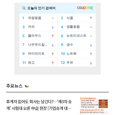
주요뉴스
후계자 없어도 회사는 남긴다?…‘제3자 승
계’ 시험대 오른 中企 현장 [기업승계 대전
환]