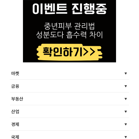
마켓
금융
부동산
산업
경제
국제