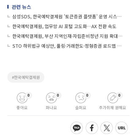
관련 뉴스
삼성SDS, 한국예탁결제원 '토큰증권 플랫폼' 운영 시스템 구축한다
한국예탁결제원, 업무망 AI 포털 고도화…AX 전환 속도
한국예탁결제원, 부산 지역인재·자립준비청년 지원 확대…사회공헌 다각화
STO 하위법규 예상안, 풀링·거래한도·정형증권 로드맵 제시
#한국예탁결제원
0
0
0
0
좋아요
화나요
슬퍼요
추가취재 원해요