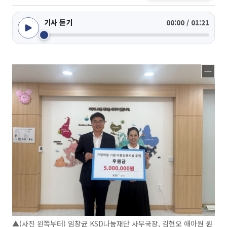
기사 듣기
00:00 / 01:21
▲(사진 왼쪽부터) 임창균 KSD나눔재단 사무국장, 김현오 애아원 원