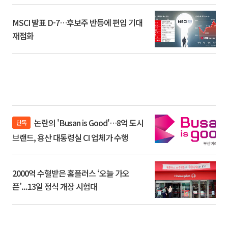
MSCI 발표 D-7…후보주 반등에 편입 기대
재점화
논란의 'Busan is Good'…8억 도시
단독
브랜드, 용산 대통령실 CI 업체가 수행
2000억 수혈받은 홈플러스 ‘오늘 가오
픈’...13일 정식 개장 시험대