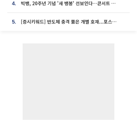
빅뱅, 20주년 기념 '새 뱅봉' 선보인다⋯콘서트 앞두고 팝업 개최
4.
[증시키워드] 반도체 충격 뚫은 개별 호재...포스코퓨처엠·에코프로·한화솔루션 '눈길'
5.