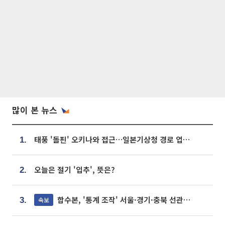
많이 본 뉴스
태풍 '돌핀' 오키나와 접근…일본기상청 경로 업데이트
1.
오늘은 절기 '입추', 뜻은?
2.
합수본, '통계 조작' 서울·경기·충북 선관위 등 추가 압수수색
속보
3.