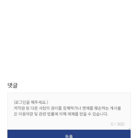
댓글
0 / 300