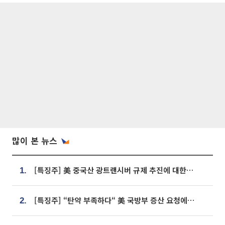
많이 본 뉴스
[특징주] 美 중국산 광트랜시버 규제 추진에 대한광통신 등 광통신株 강세
1.
[특징주] “탄약 부족하다“ 美 국방부 증산 요청에⋯국내 방산주 급등세
2.