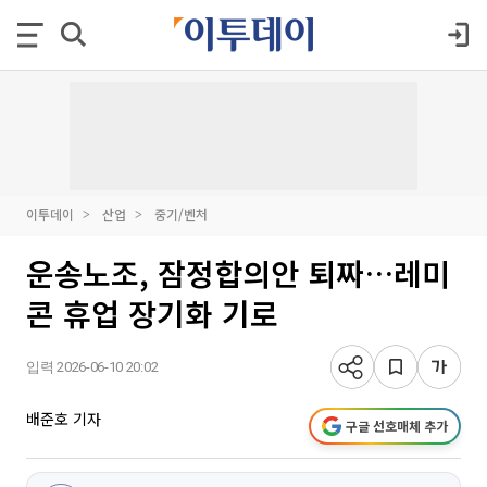
이투데이
산업
중기/벤처
운송노조, 잠정합의안 퇴짜…레미
콘 휴업 장기화 기로
입력 2026-06-10 20:02
배준호 기자
구글 선호매체 추가