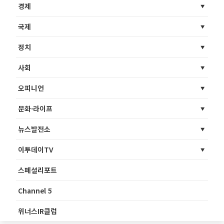
경제
국제
정치
사회
오피니언
문화·라이프
뉴스발전소
이투데이TV
스페셜리포트
Channel 5
위너스IR클럽