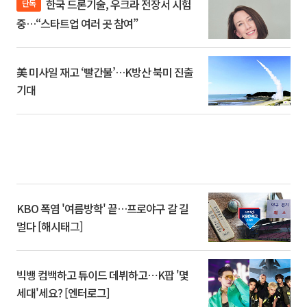
한국 드론기술, 우크라 전장서 시험
단독
중…“스타트업 여러 곳 참여”
美 미사일 재고 ‘빨간불’…K방산 북미 진출
기대
KBO 폭염 '여름방학' 끝…프로야구 갈 길
멀다 [해시태그]
빅뱅 컴백하고 튜이드 데뷔하고⋯K팝 '몇
세대'세요? [엔터로그]