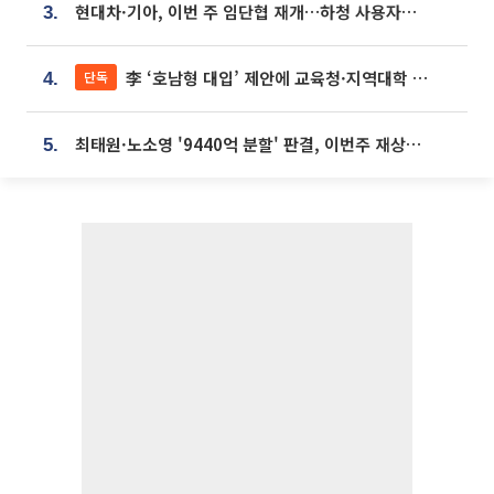
현대차·기아, 이번 주 임단협 재개…하청 사용자성 재심도 ‘변수’
3.
李 ‘호남형 대입’ 제안에 교육청·지역대학 서·논술형 입시 연계 '착수'
단독
4.
최태원·노소영 '9440억 분할' 판결, 이번주 재상고 여부 주목
5.