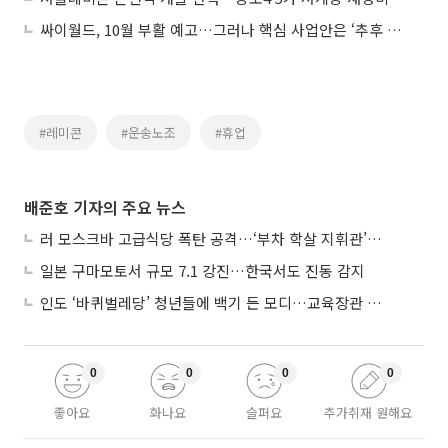
싸이월드, 10월 부활 예고…그러나 핵심 사업안은 ‘추후 공개’
#레미콘
#운송노조
#휴업
배준호 기자의 주요 뉴스
러 모스크바 고급식당 폭탄 공격…‘부차 학살 지휘관’ 노렸나
일본 구마모토서 규모 7.1 강진…한국서도 진동 감지
인도 ‘바퀴벌레당’ 청년들에 백기 든 모디…교육장관 사퇴
0
0
0
0
좋아요
화나요
슬퍼요
추가취재 원해요