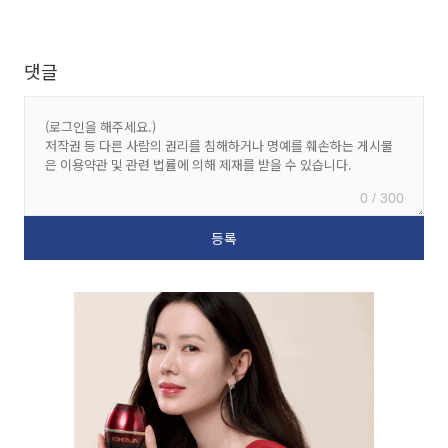
댓글
0 / 300