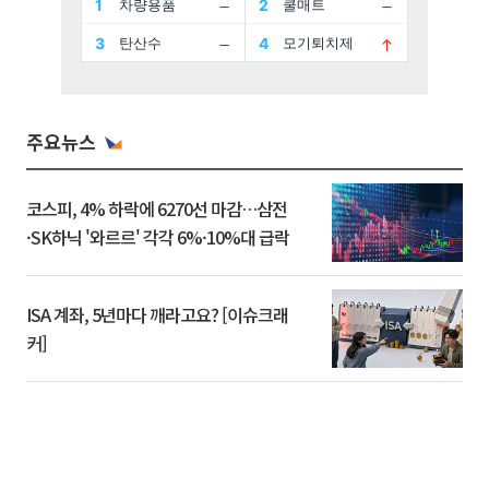
주요뉴스
코스피, 4% 하락에 6270선 마감…삼전
·SK하닉 '와르르' 각각 6%·10%대 급락
ISA 계좌, 5년마다 깨라고요? [이슈크래
커]