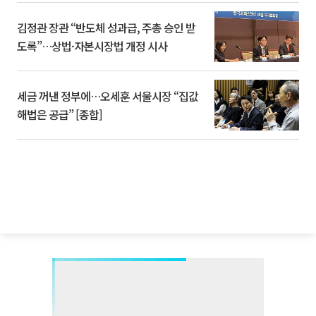
김정관 장관 “반도체 성과급, 주총 승인 받
도록”…상법·자본시장법 개정 시사
세금 꺼낸 정부에…오세훈 서울시장 “집값
해법은 공급” [종합]