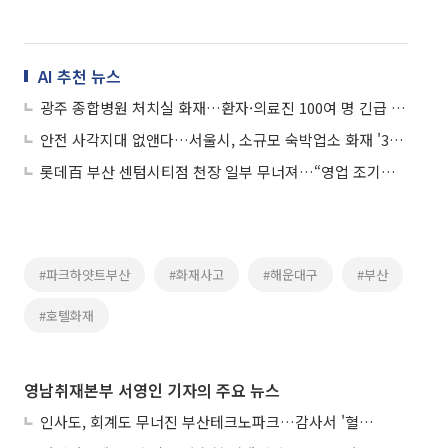
AI 추천 뉴스
광주 종합병원 처치실 화재…환자·의료진 100여 명 긴급 대피
안전 사각지대 없앤다…서울시, 소규모 숙박업소 화재 '3중 안전망' 가동
롯데百 부산 센텀시티점 천장 일부 무너져…“영업 조기종료·복구작업 중”
#파크하얏트부산
#화재사고
#해운대구
#부산
#호텔화재
영남취재본부 서영인 기자의 주요 뉴스
인사도, 회계도 무너진 부산테크노파크…감사서 '혈세 유용·인사 뒤집기' 적발