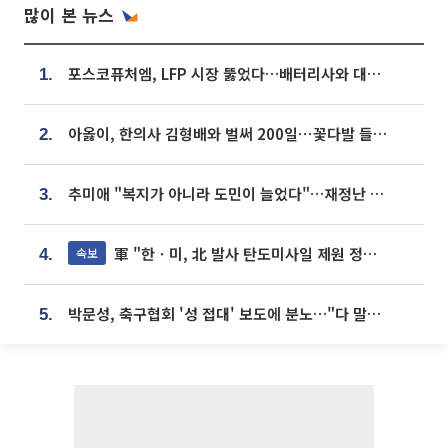
많이 본 뉴스
포스코퓨처엠, LFP 시장 뚫었다…배터리사와 대규모 장기 공급 합의
1.
아옳이, 한의사 김형배와 벌써 200일⋯꽃다발 들고 "프러포즈 아냐"
2.
추미애 "복지가 아니라 도민이 늘었다"…재정난 책임론 정면돌파
3.
軍 "한ㆍ미, 北 발사 탄도미사일 제원 정밀분석 중"
속보
4.
박문성, 축구협회 '성 접대' 보도에 분노…"다 말아먹으려고 작정했나"
5.