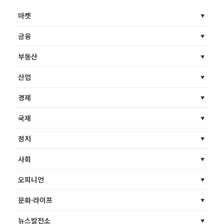
마켓
금융
부동산
산업
경제
국제
정치
사회
오피니언
문화·라이프
뉴스발전소