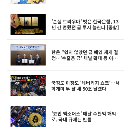
상자산 경쟁 Next 라운드]②
'손실 트라우마' 벗은 한국은행, 13
년 간 멈췄던 금 투자 늘린다 [종합]
한은 "쉽지 않았던 금 매입 재개 결
정⋯'수출용 금' 채널 확대 등 이점"
[일문일답]
국장도 미장도 '레버리지 쇼크'⋯서
학개미 두 달 새 50조 날렸다
'코인 엑소더스' 매달 수천억 해외
로, 국내 규제는 빈틈