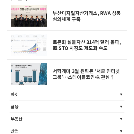
부산디지털자산거래소, RWA 상품
심의체계 구축
토큰화 실물자산 314억 달러 돌파,
韓 STO 시장도 제도화 속도
서학개미 3월 원픽은 ‘서클 인터넷
그룹’⋯스테이블코인株 관심↑
마켓
금융
부동산
산업