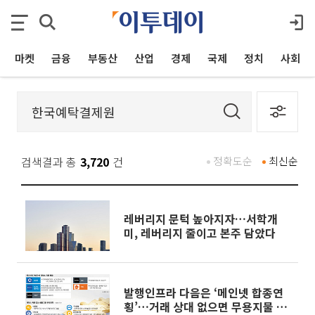
마켓
금융
부동산
산업
경제
국제
정치
사회
검색결과 총
3,720
건
정확도순
최신순
레버리지 문턱 높아지자…서학개
미, 레버리지 줄이고 본주 담았다
발행인프라 다음은 ‘메인넷 합종연
횡’…거래 상대 없으면 무용지물 [가