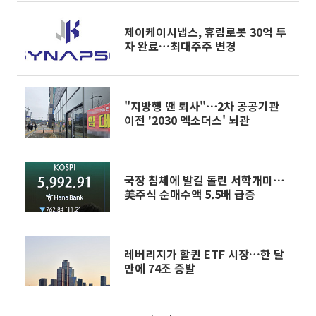
제이케이시냅스, 휴림로봇 30억 투
자 완료…최대주주 변경
"지방행 땐 퇴사"⋯2차 공공기관
이전 '2030 엑소더스' 뇌관
국장 침체에 발길 돌린 서학개미⋯
美주식 순매수액 5.5배 급증
레버리지가 할퀸 ETF 시장…한 달
만에 74조 증발