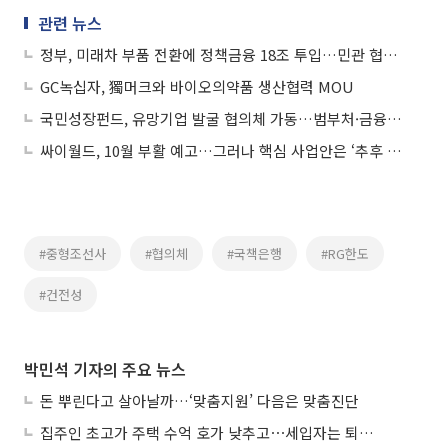
관련 뉴스
정부, 미래차 부품 전환에 정책금융 18조 투입…민관 협의체 출범
GC녹십자, 獨머크와 바이오의약품 생산협력 MOU
국민성장펀드, 유망기업 발굴 협의체 가동…범부처·금융권 맞손
싸이월드, 10월 부활 예고…그러나 핵심 사업안은 ‘추후 공개’
#중형조선사
#협의체
#국책은행
#RG한도
#건전성
박민석 기자의 주요 뉴스
돈 뿌린다고 살아날까…‘맞춤지원’ 다음은 맞춤진단
집주인 초고가 주택 수억 호가 낮추고⋯세입자는 퇴거 위기