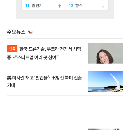
주요뉴스
한국 드론기술, 우크라 전장서 시험
단독
중…“스타트업 여러 곳 참여”
美 미사일 재고 ‘빨간불’…K방산 북미 진출
기대