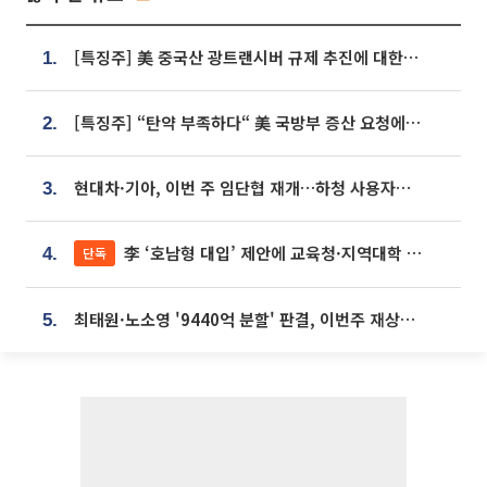
[특징주] 美 중국산 광트랜시버 규제 추진에 대한광통신 등 광통신株 강세
1.
[특징주] “탄약 부족하다“ 美 국방부 증산 요청에⋯국내 방산주 급등세
2.
현대차·기아, 이번 주 임단협 재개…하청 사용자성 재심도 ‘변수’
3.
李 ‘호남형 대입’ 제안에 교육청·지역대학 서·논술형 입시 연계 '착수'
단독
4.
최태원·노소영 '9440억 분할' 판결, 이번주 재상고 여부 주목
5.