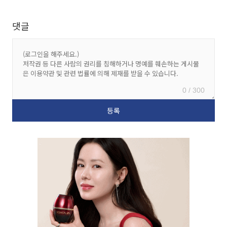
댓글
0 / 300