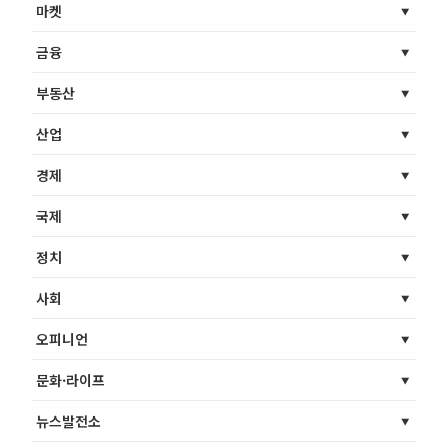
마켓
금융
부동산
산업
경제
국제
정치
사회
오피니언
문화·라이프
뉴스발전소