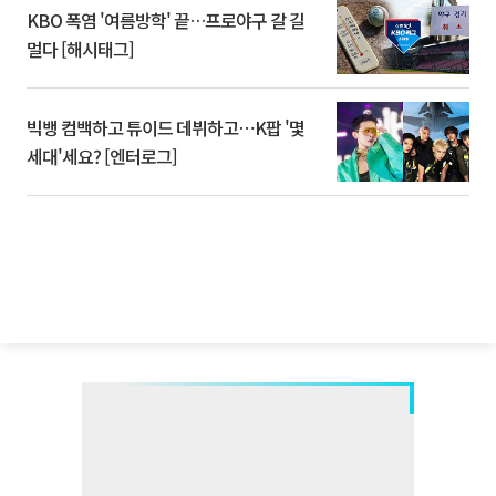
KBO 폭염 '여름방학' 끝…프로야구 갈 길
멀다 [해시태그]
빅뱅 컴백하고 튜이드 데뷔하고⋯K팝 '몇
세대'세요? [엔터로그]