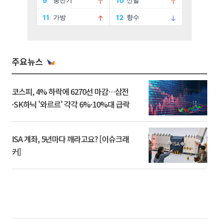
주요뉴스
코스피, 4% 하락에 6270선 마감…삼전
·SK하닉 '와르르' 각각 6%·10%대 급락
ISA 계좌, 5년마다 깨라고요? [이슈크래
커]