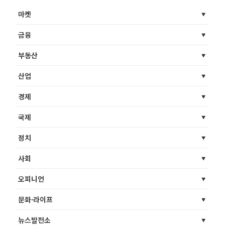
마켓
금융
부동산
산업
경제
국제
정치
사회
오피니언
문화·라이프
뉴스발전소