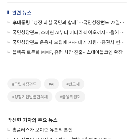
관련 뉴스
李대통령 "성장 과실 국민과 함께"…국민성장펀드 22일부터 판매
국민성장펀드, 소버린 AI부터 배터리·바이오까지…올해 8.4조 풀었다
국민성장펀드 운용사 모집에 PEF 대거 지원…증권사 컨소 돋보여
블랙록 토큰화 MMF, 유럽 시장 진출∙∙∙스테이블코인 확장
#국민성장펀드
#AI
#반도체
#성장기업발굴협의체
#금융위원회
박선현 기자의 주요 뉴스
홈플러스가 보여준 유통의 본질