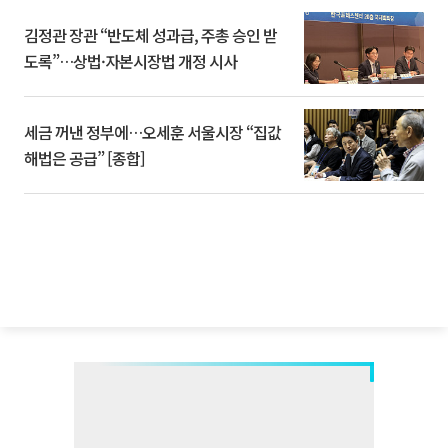
김정관 장관 “반도체 성과급, 주총 승인 받
도록”…상법·자본시장법 개정 시사
세금 꺼낸 정부에…오세훈 서울시장 “집값
해법은 공급” [종합]