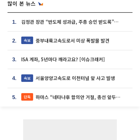
많이 본 뉴스
김정관 장관 “반도체 성과급, 주총 승인 받도록”…상법·자본시장법 개정 시사
1.
중부내륙고속도로서 미상 폭발물 발견
속보
2.
ISA 계좌, 5년마다 깨라고요? [이슈크래커]
3.
서울양양고속도로 이천터널 앞 사고 발생
속보
4.
하마스 “네타냐후 합의안 거절, 총선 앞두고 시간 끌기”
단독
5.