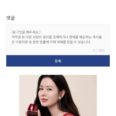
댓글
0 / 300