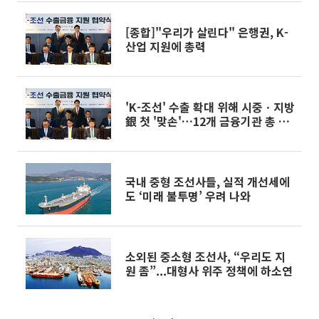
[종합]"우리가 살린다" 은행권, K-
산업 지원에 총력
'K-조선' 수출 확대 위해 시중ㆍ지방
銀 첫 '맞손'…12개 금융기관 총 15
조 푼다
국내 중형 조선사들, 실적 개선세에
도 ‘미래 불투명’ 우려 나와
소외된 중소형 조선사, “우리도 지
원 좀”...대형사 위주 정책에 하소연