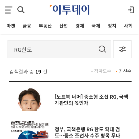
마켓
금융
부동산
산업
경제
국제
정치
사회
검색결과 총
19
건
정확도순
최신순
[노트북 너머] 중소형 조선 RG, 국책
기관만의 몫인가
정부, 국책은행 RG 한도 확대 검
토…중소 조선사 수주 병목 푸나