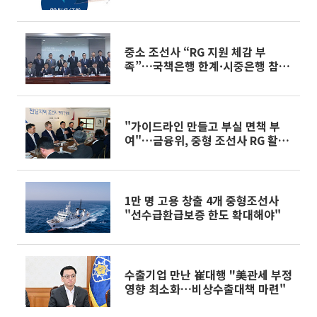
중소 조선사 “RG 지원 체감 부
족”…국책은행 한계·시중은행 참여
주문
"가이드라인 만들고 부실 면책 부
여"…금융위, 중형 조선사 RG 활성
화
1만 명 고용 창출 4개 중형조선사
"선수급환급보증 한도 확대해야"
수출기업 만난 崔대행 "美관세 부정
영향 최소화…비상수출대책 마련"