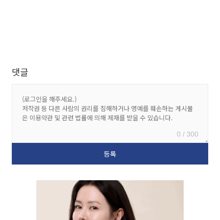
댓글
0 / 300