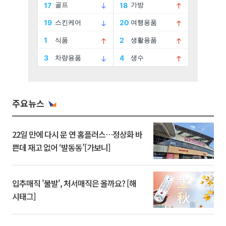
주요뉴스
22일 만에 다시 문 연 홈플러스…정상화 바
쁜데 재고 없어 ‘발동동’[가보니]
입추매직 '불발', 처서매직은 올까요? [해
시태그]