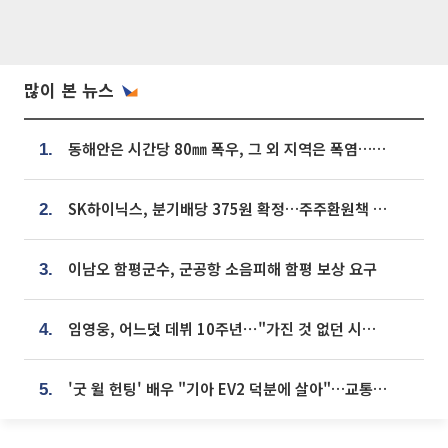
많이 본 뉴스
동해안은 시간당 80㎜ 폭우, 그 외 지역은 폭염…‘극과 극 날씨’
1.
SK하이닉스, 분기배당 375원 확정…주주환원책 9월로 앞당겨 발표
2.
이남오 함평군수, 군공항 소음피해 함평 보상 요구
3.
임영웅, 어느덧 데뷔 10주년⋯"가진 것 없던 시절, 내 앞엔 20명의 팬뿐"
4.
'굿 윌 헌팅' 배우 "기아 EV2 덕분에 살아"…교통사고 후 안전성 극찬
5.