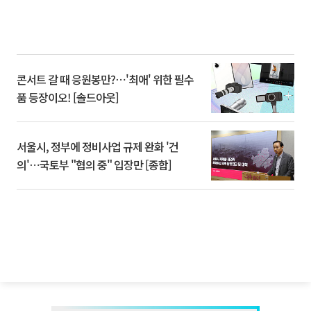
콘서트 갈 때 응원봉만?⋯'최애' 위한 필수
품 등장이오! [솔드아웃]
서울시, 정부에 정비사업 규제 완화 '건
의'⋯국토부 "협의 중" 입장만 [종합]