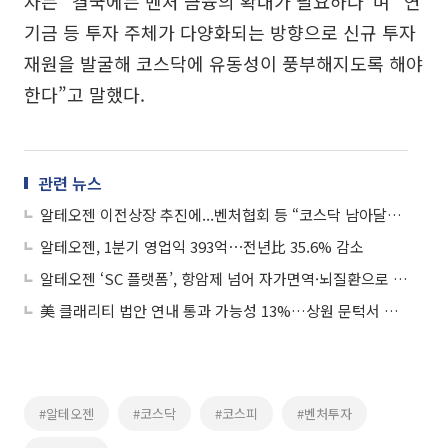
자는 “결국에는 벤처 금융의 확대가 필요하다”며 “연
기금 등 투자 주체가 다양화되는 방향으로 신규 투자
재원을 발굴해 코스닥에 유동성이 풍부해지도록 해야
한다”고 말했다.
관련 뉴스
알테오젠 이전상장 추진에...벤처협회 등 “코스닥 남아달라” 호소
알테오젠, 1분기 영업익 393억⋯전년比 35.6% 감소
알테오젠 ‘SC 플랫폼’, 항암제 넘어 자가면역·뇌질환으로 확장되나
美 클래리티 법안 연내 통과 가능성 13%…상원 문턱서 제동
#알테오젠
#코스닥
#코스피
#벤처투자