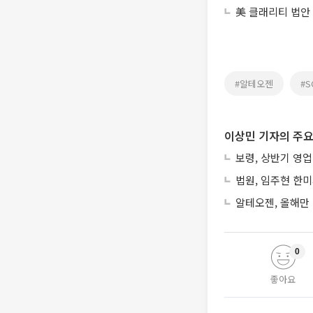
美 클래리티 법안
#알테오젠
#
이상민 기자의 주요
보령, 상반기 영업
법원, 임주현 한
알테오젠, 올해만 
0
좋아요