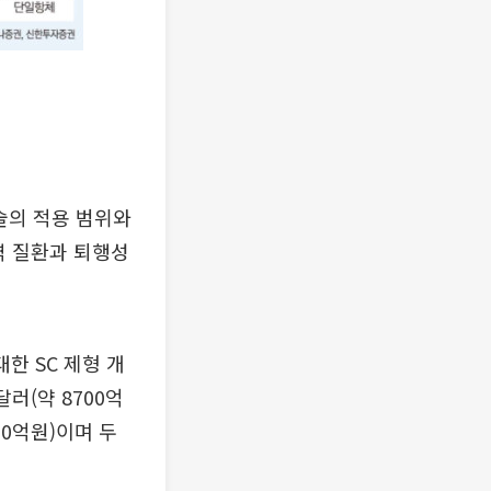
술의 적용 범위와
역 질환과 퇴행성
한 SC 제형 개
러(약 8700억
00억원)이며 두