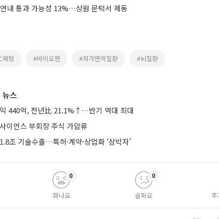
 연내 통과 가능성 13%…상원 문턱서 제동
SC제형
#바이오젠
#자가면역질환
#뇌질환
 뉴스
익 440억, 전년比 21.1%↑…반기 역대 최대
미사이언스 부회장 주식 가압류
1.8조 기술수출…특허·계약·상업화 ‘삼박자’
0
0
화나요
슬퍼요
추