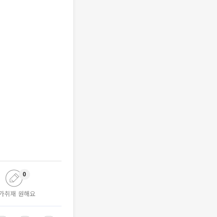
0
가취재 원해요