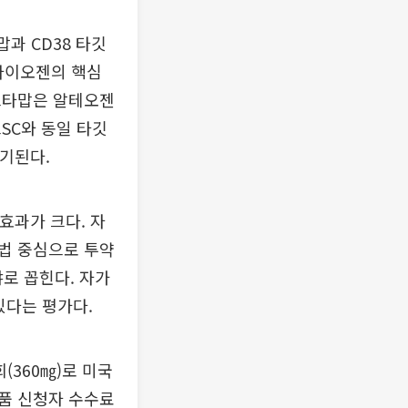
과 CD38 타깃
 바이오젠의 핵심
르타맙은 알테오젠
SC와 동일 타깃
제기된다.
효과가 크다. 자
법 중심으로 투약
야로 꼽힌다. 자가
있다는 평가다.
(360㎎)로 미국
품 신청자 수수료