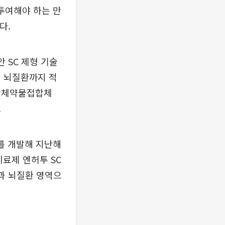
 투여해야 하는 만
다.
 SC 제형 기술
성 뇌질환까지 적
 항체약물접합체
.
를 개발해 지난해
치료제 엔허투 SC
과 뇌질환 영역으