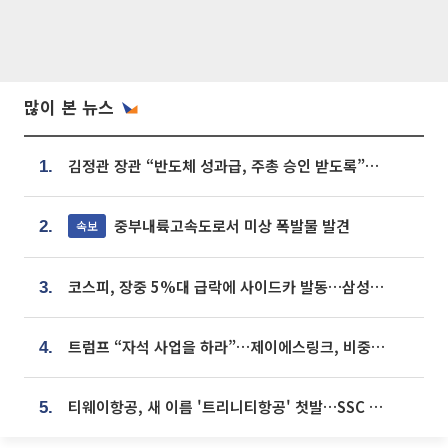
많이 본 뉴스
김정관 장관 “반도체 성과급, 주총 승인 받도록”…상법·자본시장법 개정 시사
1.
중부내륙고속도로서 미상 폭발물 발견
속보
2.
코스피, 장중 5%대 급락에 사이드카 발동…삼성·SK 동반 폭락
3.
트럼프 “자석 사업을 하라”…제이에스링크, 비중국 영구자석 공급망 구축 속도
4.
티웨이항공, 새 이름 '트리니티항공' 첫발…SSC 전략 본격화
5.