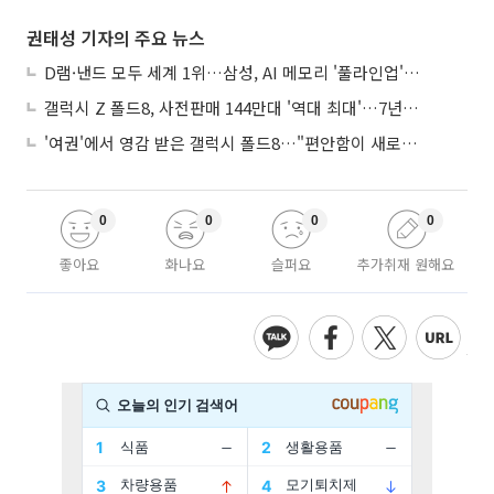
권태성 기자의 주요 뉴스
D램·낸드 모두 세계 1위…삼성, AI 메모리 '풀라인업'으로 승부
갤럭시 Z 폴드8, 사전판매 144만대 '역대 최대'…7년만에 갤노트10 기록 넘어
'여권'에서 영감 받은 갤럭시 폴드8…"편안함이 새로운 디자인 경쟁력"
0
0
0
0
좋아요
화나요
슬퍼요
추가취재 원해요