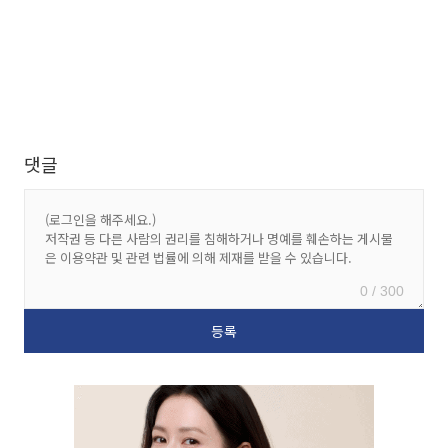
댓글
0 / 300