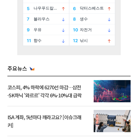
주요뉴스
코스피, 4% 하락에 6270선 마감…삼전
·SK하닉 '와르르' 각각 6%·10%대 급락
ISA 계좌, 5년마다 깨라고요? [이슈크래
커]