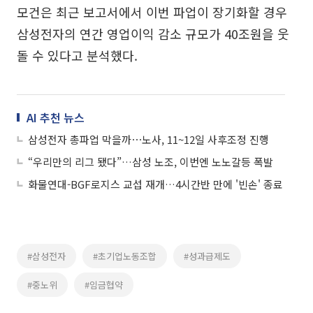
모건은 최근 보고서에서 이번 파업이 장기화할 경우
삼성전자의 연간 영업이익 감소 규모가 40조원을 웃
돌 수 있다고 분석했다.
AI 추천 뉴스
삼성전자 총파업 막을까⋯노사, 11~12일 사후조정 진행
“우리만의 리그 됐다”…삼성 노조, 이번엔 노노갈등 폭발
화물연대-BGF로지스 교섭 재개…4시간반 만에 '빈손' 종료
#삼성전자
#초기업노동조합
#성과급제도
#중노위
#임금협약