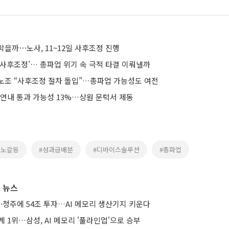
막을까⋯노사, 11~12일 사후조정 진행
 사후조정’… 총파업 위기 속 극적 타결 이뤄낼까
노조 “사후조정 절차 돌입”…총파업 가능성도 여전
 연내 통과 가능성 13%…상원 문턱서 제동
노노갈등
#성과급배분
#디바이스솔루션
#총파업
 뉴스
·청주에 54조 투자…AI 메모리 생산기지 키운다
계 1위…삼성, AI 메모리 '풀라인업'으로 승부