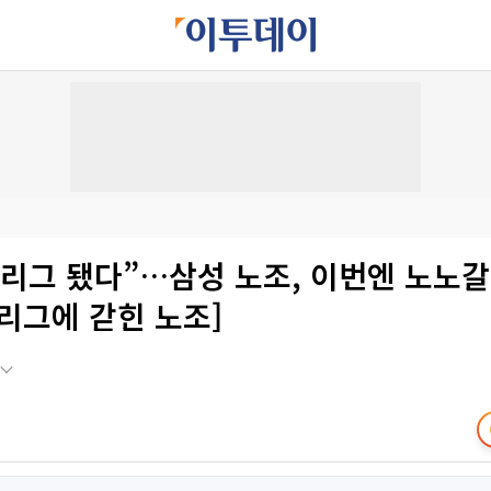
 리그 됐다”…삼성 노조, 이번엔 노노갈
리그에 갇힌 노조]