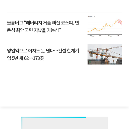
블룸버그 “레버리지 거품 빠진 코스피, 변
동성 최악 국면 지났을 가능성”
영업익으로 이자도 못 낸다…건설 한계기
업 5년 새 62→173곳