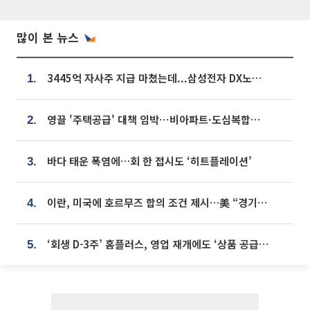
많이 본 뉴스
3445억 자사주 지급 마쳤는데...삼성전자 DX노조, 뒤늦은 '떼쓰기 집회'
1.
영끌 '주택공급' 대책 임박⋯비아파트·도심복합까지 총동원
2.
바다 태운 폭염에…회 한 접시도 ‘히트플레이션’
3.
이란, 미국에 호르무즈 합의 조건 제시…美 “경기 아직 안 끝나” [종합]
4.
‘회생 D-3주’ 홈플러스, 영업 재개에도 ‘상품 공급망’ 복구가 생존 관건
5.