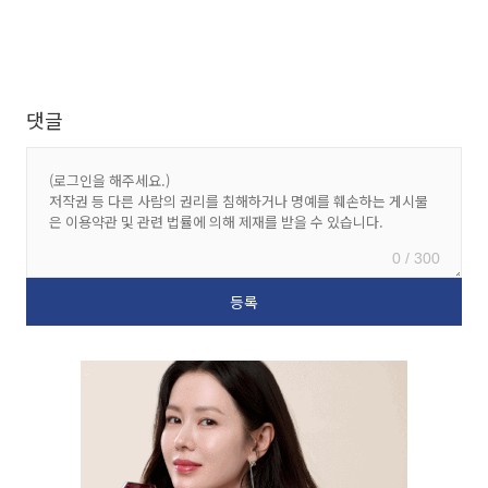
댓글
0 / 300