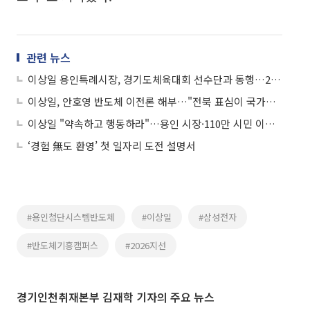
관련 뉴스
이상일 용인특례시장, 경기도체육대회 선수단과 동행…26개 종목 485명 총력전
이상일, 안호영 반도체 이전론 해부…"전북 표심이 국가산업 볼모 잡았다"
이상일 "약속하고 행동하라"…용인 시장·110만 시민 이틀 연속 정부 정조준
‘경험 無도 환영’ 첫 일자리 도전 설명서
#용인첨단시스템반도체
#이상일
#삼성전자
#반도체기흥캠퍼스
#2026지선
경기인천취재본부 김재학 기자의 주요 뉴스