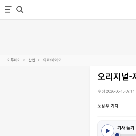
이투데이
산업
의료/바이오
오리지널-제
수정 2026-06-15 09:14
노상우 기자
기사 듣기