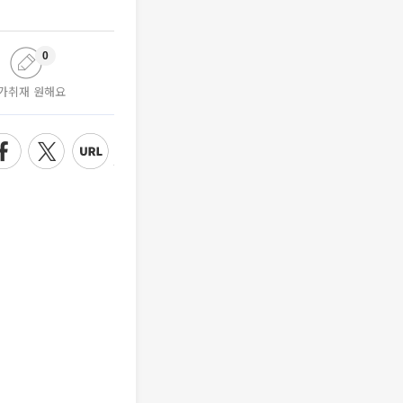
0
가취재 원해요