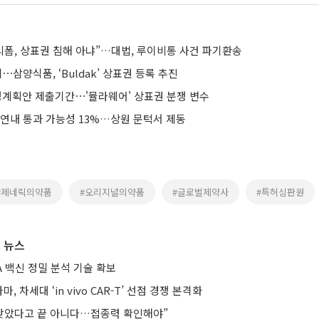
리폼, 상표권 침해 아냐”…대법, 루이비통 사건 파기환송
⋯삼양식품, ‘Buldak’ 상표권 등록 추진
생계획안 제출기간⋯'뮬라웨어' 상표권 분쟁 변수
 연내 통과 가능성 13%…상원 문턱서 제동
#제네릭의약품
#오리지널의약품
#글로벌제약사
#특허심판원
 뉴스
A 백신 정밀 분석 기술 확보
, 차세대 ‘in vivo CAR-T’ 선점 경쟁 본격화
 맞았다고 끝 아니다…접종력 확인해야”