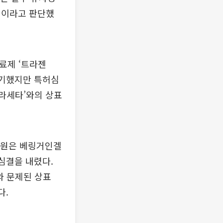
적이라고 판단했
료제 ‘트라젠
제기했지만 특허심
트라세타’와의 상표
판원은 베링거인겔
심결을 내렸다.
’와 문제된 상표
다.