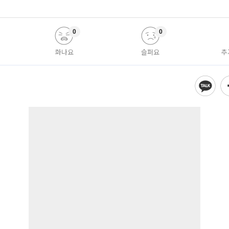
0
0
화나요
슬퍼요
추