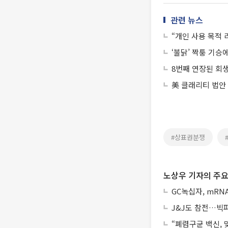
관련 뉴스
“개인 사용 목적 
‘불닭’ 짝퉁 기승에
8번째 연장된 회
美 클래리티 법안
#상표권분쟁
노상우 기자의 주요
GC녹십자, mRN
J&J도 참전…빅파마
“폐렴구균 백신,