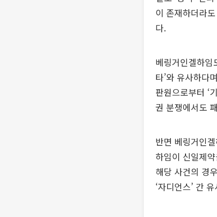
이 존재하더라도
다.
베링거인겔하임도 
타’와 유사하다며
판원으로부터 ‘기
권 분쟁에서도 
반면 베링거인겔
하임이 신일제약을
해당 사건의 경우 
‘자디언스’ 간 