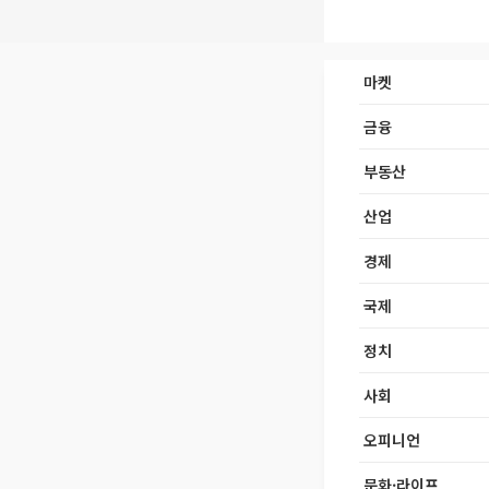
마켓
금융
부동산
산업
경제
국제
정치
사회
오피니언
문화·라이프