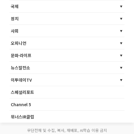
국제
정치
사회
오피니언
문화·라이프
뉴스발전소
이투데이TV
스페셜리포트
Channel 5
위너스IR클럽
무단전재 및 수집, 복사, 재배포, AI학습 이용 금지