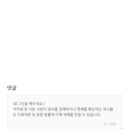
댓글
0 / 300