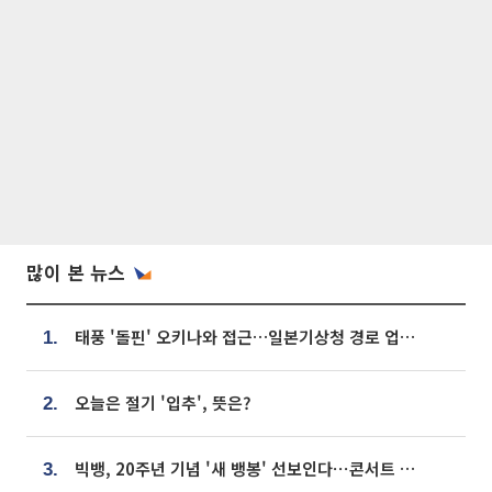
많이 본 뉴스
태풍 '돌핀' 오키나와 접근…일본기상청 경로 업데이트
1.
오늘은 절기 '입추', 뜻은?
2.
빅뱅, 20주년 기념 '새 뱅봉' 선보인다⋯콘서트 앞두고 팝업 개최
3.