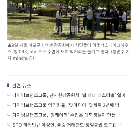
▲9일 서울 마포구 난지한강공원에서 시민들이 아웃백스테이크하우
스, 창고43, bhc 부스 주변에 모여 먹거리를 즐기고 있다. (황민주 기
자 minchu@)
관련 뉴스
다이닝브랜즈그룹, 난지한강공원서 ‘별 하나 페스티벌’ 열어
다이닝브랜즈그룹 임직원들, ‘맛마미아’ 앞세워 2년째 밥퍼 봉사
다이닝브랜즈그룹, '영케어러' 손잡은 대학생들이 만든 일상의 기적
STO 하위법규 예상안, 풀링·거래한도·정형증권 로드맵 제시