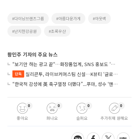
#다이닝브랜즈그룹
#아름다운가게
#아웃백
#난지한강공원
#초록우산
황민주 기자의 주요 뉴스
“보기만 하는 광고 끝“…화장품업계, SNS 홍보도 ‘참여형 콘텐츠’로 변모
실리콘투, 라이브커머스팀 신설…K뷰티 ‘글로벌 판매망’ 확대 속도
단독
“한국적 감성에 英 축구열정 더했다”...푸마, 성수 ‘맨시티 하우스’ 팝업
0
0
0
0
좋아요
화나요
슬퍼요
추가취재 원해요