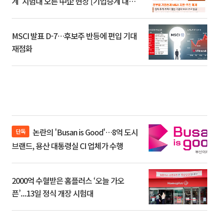
계’ 시험대 오른 中企 현장 [기업승계 대전
환]
MSCI 발표 D-7…후보주 반등에 편입 기대
재점화
논란의 'Busan is Good'…8억 도시
단독
브랜드, 용산 대통령실 CI 업체가 수행
2000억 수혈받은 홈플러스 ‘오늘 가오
픈’...13일 정식 개장 시험대