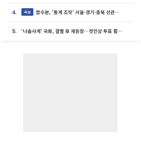
합수본, '통계 조작' 서울·경기·충북 선관위 등 추가 압수수색
속보
4.
‘나솔사계’ 국화, 결별 후 재등장⋯첫인상 투표 휩쓸고 ‘인기녀’ 등극
5.