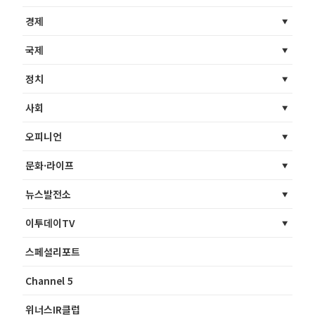
경제
국제
정치
사회
오피니언
문화·라이프
뉴스발전소
이투데이TV
스페셜리포트
Channel 5
위너스IR클럽