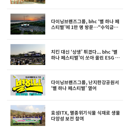
다이닝브랜즈그룹, bhc ‘별 하나 페
스티벌’에 1만 명 방문⋯“수익금에
3000만원 더해 기부”
치킨 대신 ‘상생’ 튀겼다... bhc ‘별
하나 페스티벌’이 쏘아 올린 ESG 신
호탄[현장]
다이닝브랜즈그룹, 난지한강공원서
‘별 하나 페스티벌’ 열어
효성ITX, 멸종위기식물 식재로 생물
다양성 보전 참여