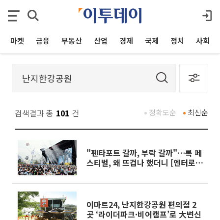
마켓
금융
부동산
산업
경제
국제
정치
사회
검색결과 총
101
건
정확도순
최신순
"펜타포트 갈까, 부락 갈까"⋯록 페
스티벌, 왜 뜨겁나 했더니 [엔터로
그]
이마트24, 난지한강공원 편의점 2
곳 ‘라이더파크·비어캠프’로 大변신