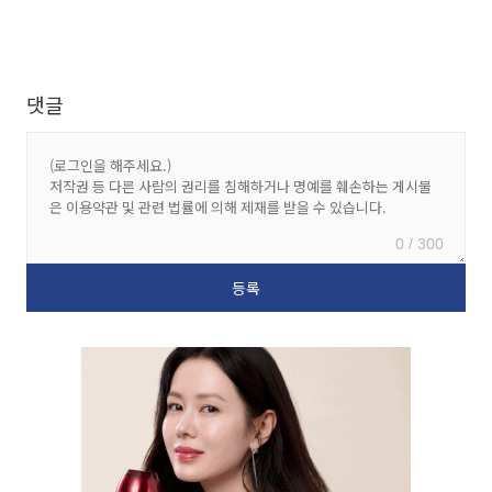
댓글
0 / 300