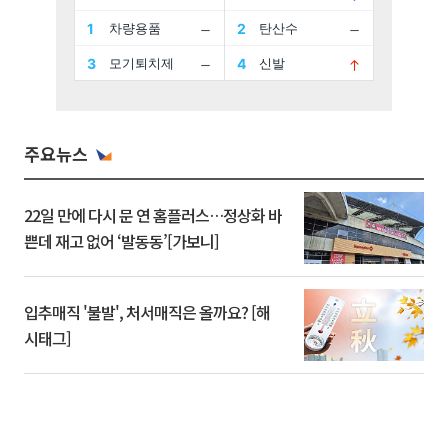
주요뉴스
22일 만에 다시 문 연 홈플러스…정상화 바
쁜데 재고 없어 ‘발동동’[가보니]
입추매직 '불발', 처서매직은 올까요? [해
시태그]