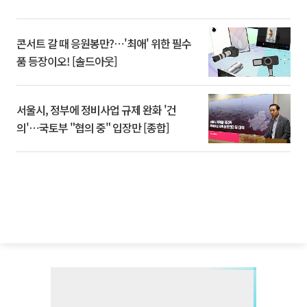
콘서트 갈 때 응원봉만?⋯'최애' 위한 필수
품 등장이오! [솔드아웃]
서울시, 정부에 정비사업 규제 완화 '건
의'⋯국토부 "협의 중" 입장만 [종합]