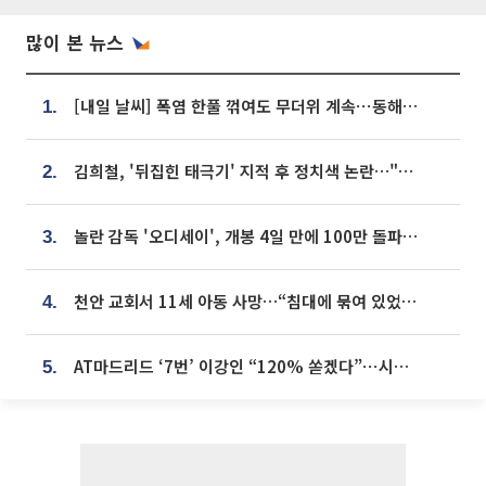
많이 본 뉴스
[내일 날씨] 폭염 한풀 꺾여도 무더위 계속⋯동해안 이틀 연속 비
1.
김희철, '뒤집힌 태극기' 지적 후 정치색 논란…"좌우 떠나 우리나라 국기"
2.
놀란 감독 '오디세이', 개봉 4일 만에 100만 돌파⋯'왕사남' 보다 빠르다
3.
천안 교회서 11세 아동 사망…“침대에 묶여 있었다” 진술 확보
4.
AT마드리드 ‘7번’ 이강인 “120% 쏟겠다”⋯시메오네 감독 “필요한 선수”
5.