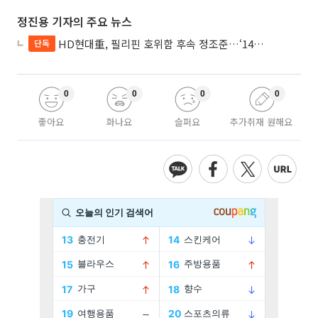
정진용 기자의 주요 뉴스
HD현대重, 필리핀 호위함 후속 정조준…‘14척+α’ 싹쓸이 노린다
단독
0
0
0
0
좋아요
화나요
슬퍼요
추가취재 원해요