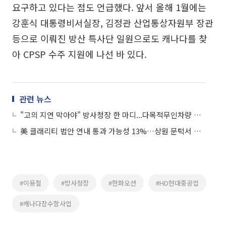
요구하고 있다는 점도 언급했다. 앞서 올해 1월에는
강훈식 대통령비서실장, 김정관 산업통상자원부 장관
등으로 이뤄진 방산 특사단 일원으로도 캐나다를 찾
아 CPSP 수주 지원에 나선 바 있다.
관련 뉴스
"고의 지연 막아야" 방사청장 한 마디...다목적무인차량 공전 끝날까
美 클래리티 법안 연내 통과 가능성 13%…상원 문턱서 제동
#이용철
#방사청장
#한화오션
#HD현대중공업
#캐나다잠수함사업