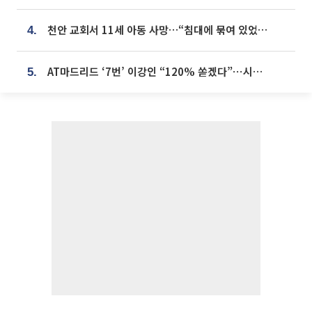
천안 교회서 11세 아동 사망…“침대에 묶여 있었다” 진술 확보
4.
AT마드리드 ‘7번’ 이강인 “120% 쏟겠다”⋯시메오네 감독 “필요한 선수”
5.