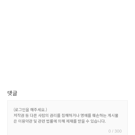
댓글
0 / 300