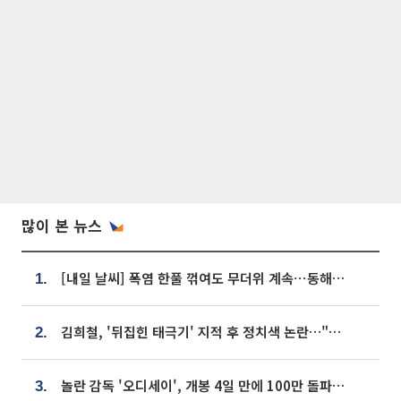
많이 본 뉴스
[내일 날씨] 폭염 한풀 꺾여도 무더위 계속⋯동해안 이틀 연속 비
1.
김희철, '뒤집힌 태극기' 지적 후 정치색 논란…"좌우 떠나 우리나라 국기"
2.
놀란 감독 '오디세이', 개봉 4일 만에 100만 돌파⋯'왕사남' 보다 빠르다
3.