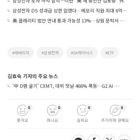
삼성전자 노사 극적 합의⋯이란 "美 새 종전안 검토중" 外
삼성전자 DS 성과급 상한 없앴다…메모리 직원 최대 6억원 가능
美 클래리티 법안 연내 통과 가능성 13%…상원 문턱서 제동
#레버리지
#삼성전자
#SK하이닉스
#ETF
김효숙 기자의 주요 뉴스
‘中 D램 굴기’ CXMT, 데뷔 첫날 466% 폭등…G2 AI 패권 ‘쩐의 전쟁’
0
0
0
0
좋아요
화나요
슬퍼요
추가취재 원해요