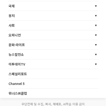
국제
정치
사회
오피니언
문화·라이프
뉴스발전소
이투데이TV
스페셜리포트
Channel 5
위너스IR클럽
무단전재 및 수집, 복사, 재배포, AI학습 이용 금지