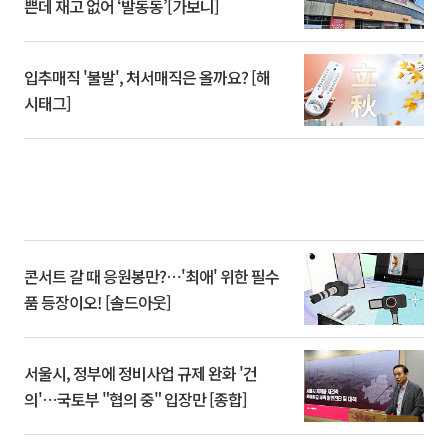
쁜데 재고 없어 ‘발동동’[가보니]
입추매직 '불발', 처서매직은 올까요? [해
시태그]
콘서트 갈 때 응원봉만?⋯'최애' 위한 필수
품 등장이오! [솔드아웃]
서울시, 정부에 정비사업 규제 완화 '건
의'⋯국토부 "협의 중" 입장만 [종합]