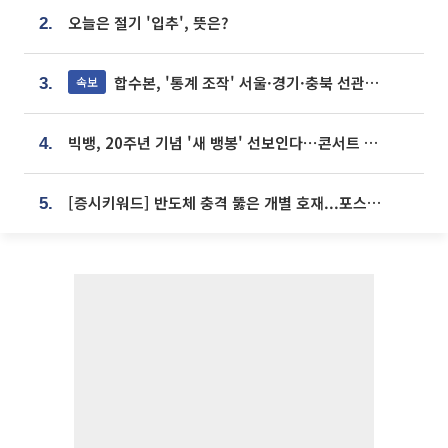
오늘은 절기 '입추', 뜻은?
2.
합수본, '통계 조작' 서울·경기·충북 선관위 등 추가 압수수색
속보
3.
빅뱅, 20주년 기념 '새 뱅봉' 선보인다⋯콘서트 앞두고 팝업 개최
4.
[증시키워드] 반도체 충격 뚫은 개별 호재...포스코퓨처엠·에코프로·한화솔루션 '눈길'
5.