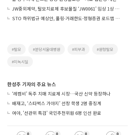
JW중외제약, 탈모치료제 후보물질 ‘JW0061’ 임상 1상 승인
STO 하위법규 예상안, 풀링·거래한도·정형증권 로드맵 제시
#탈모
#분당서울대병원
#피부과
#원형탈모
#미녹시딜
한성주 기자의 주요 뉴스
‘레켐비’ 독주 치매 치료제 시장…국산 신약 등장하나
배재고, ‘스타벅스 가야지’ 선창 학생 2명 중징계
여야, '선관위 특검' 국민추천위원 6명 인선 완료
0
0
0
0