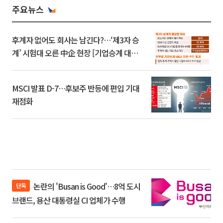
주요뉴스
후계자 없어도 회사는 남긴다?…‘제3자 승
계’ 시험대 오른 中企 현장 [기업승계 대전
환]
MSCI 발표 D-7…후보주 반등에 편입 기대
재점화
논란의 'Busan is Good'…8억 도시
단독
브랜드, 용산 대통령실 CI 업체가 수행