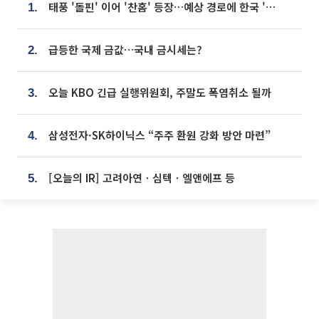
태풍 '돌핀' 이어 '찬홈' 등장…예상 경로에 한국 '한숨'
1.
급등한 국제 금값…국내 금시세는?
2.
오늘 KBO 긴급 실행위원회, 주말도 폭염취소 될까
3.
삼성전자·SK하이닉스 “주주 환원 강화 방안 마련”
4.
[오늘의 IR] 고려아연ㆍ심텍ㆍ엘앤에프 등
5.