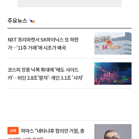
주요뉴스
NXT 프리마켓서 SK하이닉스 또 하한
가⋯‘11주 거래’에 시초가 왜곡
코스피 장중 낙폭 확대에 '매도 사이드
카'…외인 2.8조'팔자'· 개인 3.1조 '사자'
하마스 “네타냐후 합의안 거절, 총
단독