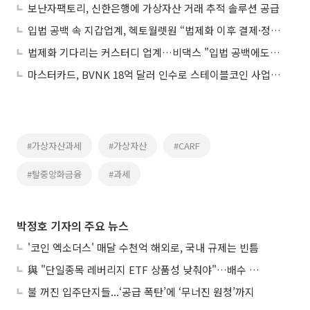
보난자팩토리, 신한은행에 가상자산 거래 추적 솔루션 공급
입법 공백 속 지갑업계, 헥토월렛원 “법제화 이후 결제·정산 수요 대비”
법제화 기다리는 커스터디 업계…비댁스 "입법 공백에도 인프라 준비 지속"
마스터카드, BVNK 18억 달러 인수로 스테이블코인 사업 본격 확장
#가상자산과세
#가상자산
#CARF
#탈중앙화금융
#과세
박정호 기자의 주요 뉴스
'코인 엑소더스' 매달 수천억 해외로, 국내 규제는 빈틈
與 "단일종목 레버리지 ETF 상품성 낮춰야"…배수 조정안도 거론
불 꺼진 입주단지들...‘공급 폭탄’에 ‘무너진 원청’까지