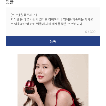
댓글
0 / 300