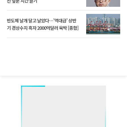
선 앞둔 시간 끌기”
반도체 날개 달고 날았다⋯'역대급' 상반
기 경상수지 흑자 2000억달러 육박 [종합]