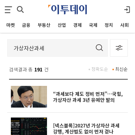
마켓
금융
부동산
산업
경제
국제
정치
사회
검색결과 총
191
건
정확도순
최신순
“과세보다 제도 정비 먼저”…국힘,
가상자산 과세 3년 유예안 발의
[넥스블록]2027년 가상자산 과세
강행, 계산법도 없이 먼저 걷나