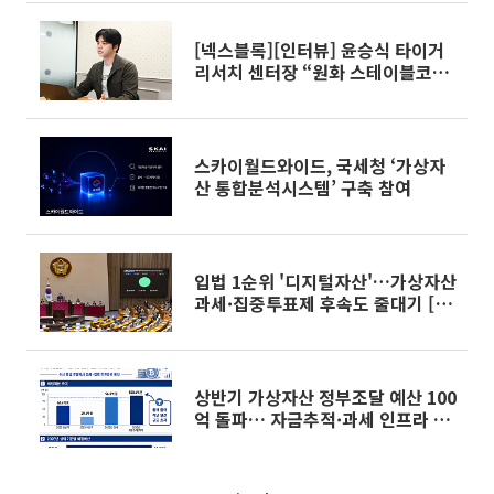
[넥스블록][인터뷰] 윤승식 타이거
리서치 센터장 “원화 스테이블코인,
한국은 아직 위치 없다”
스카이월드와이드, 국세청 ‘가상자
산 통합분석시스템’ 구축 참여
입법 1순위 '디지털자산'…가상자산
과세·집중투표제 후속도 줄대기 [후
반기 국회 입법시계②]
상반기 가상자산 정부조달 예산 100
억 돌파… 자금추적·과세 인프라 증
액