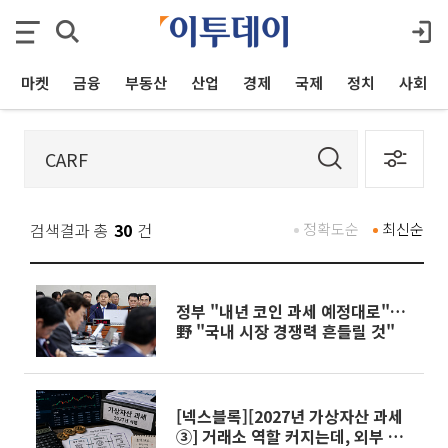
마켓
금융
부동산
산업
경제
국제
정치
사회
검색결과 총
30
건
정확도순
최신순
정부 "내년 코인 과세 예정대로"…
野 "국내 시장 경쟁력 흔들릴 것"
[넥스블록][2027년 가상자산 과세
③] 거래소 역할 커지는데, 외부 거