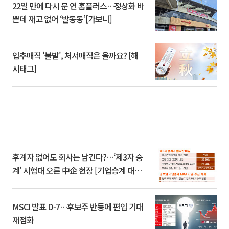
22일 만에 다시 문 연 홈플러스…정상화 바
쁜데 재고 없어 ‘발동동’[가보니]
입추매직 '불발', 처서매직은 올까요? [해
시태그]
후계자 없어도 회사는 남긴다?…‘제3자 승
계’ 시험대 오른 中企 현장 [기업승계 대전
환]
MSCI 발표 D-7…후보주 반등에 편입 기대
재점화