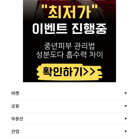
마켓
금융
부동산
산업