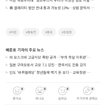
이란 혁명수비대 “호르무즈서 우리가 지정한 항로 이탈 시 군사 대응할 것”
美 클래리티 법안 연내 통과 가능성 13%…상원 문턱서 제동
#이란
#중동전
#중국
#트럼프
배준호 기자의 주요 뉴스
러 모스크바 고급식당 폭탄 공격…‘부차 학살 지휘관’ 노렸나
일본 구마모토서 규모 7.1 강진…한국서도 진동 감지
인도 ‘바퀴벌레당’ 청년들에 백기 든 모디…교육장관 사퇴
0
0
0
0
좋아요
화나요
슬퍼요
추가취재 원해요