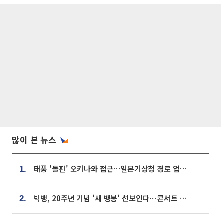
많이 본 뉴스
태풍 '돌핀' 오키나와 접근…일본기상청 경로 업데이트
1.
빅뱅, 20주년 기념 '새 뱅봉' 선보인다⋯콘서트 앞두고 팝업 개최
2.