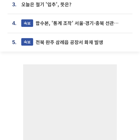
오늘은 절기 '입추', 뜻은?
3.
합수본, '통계 조작' 서울·경기·충북 선관위 등 추가 압수수색
속보
4.
전북 완주 삼례읍 공장서 화재 발생
속보
5.