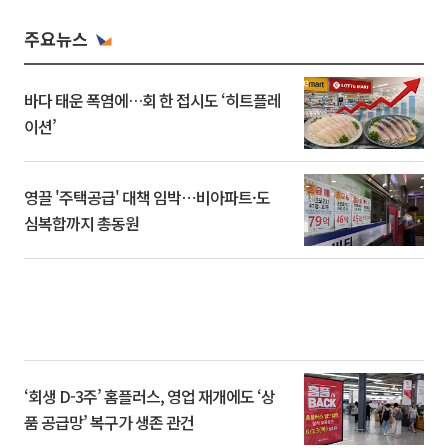
주요뉴스
바다 태운 폭염에…회 한 접시도 ‘히트플레
이션’
영끌 '주택공급' 대책 임박⋯비아파트·도
심복합까지 총동원
‘회생 D-3주’ 홈플러스, 영업 재개에도 ‘상
품 공급망’ 복구가 생존 관건