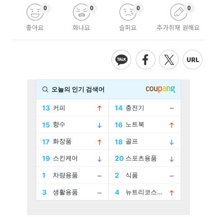
0
0
0
0
좋아요
화나요
슬퍼요
추가취재 원해요