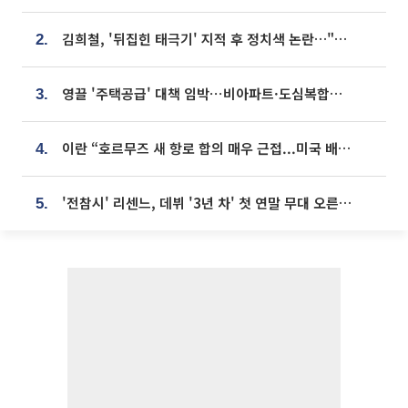
김희철, '뒤집힌 태극기' 지적 후 정치색 논란…"좌우 떠나 우리나라 국기"
2.
영끌 '주택공급' 대책 임박⋯비아파트·도심복합까지 총동원
3.
이란 “호르무즈 새 항로 합의 매우 근접...미국 배상 먼저”
4.
'전참시' 리센느, 데뷔 '3년 차' 첫 연말 무대 오른다⋯"그동안 섭외 안 와"
5.