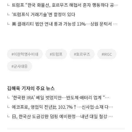
트럼프 “한국 화물선, 호르무즈 해협서 혼자 행동하다 공격당해”
‘트럼프식 거래기술’엔 함정이 있다
美 클래리티 법안 연내 통과 가능성 13%…상원 문턱서 제동
#이란혁명수비대
#트럼프
#호르무즈
#IRGC
#군사대응
김해욱 기자의 주요 뉴스
‘한국판 IRA’ 베일 벗었지만…반도체·배터리 업계 “시행령이 관건”
에코프로, 영업익 전년比 102.7%↑…신사업·소재 다각화 박차
日, 한국산 도금강판 덤핑 예비판정…내년 대일 철강 수출 ‘빨간불’