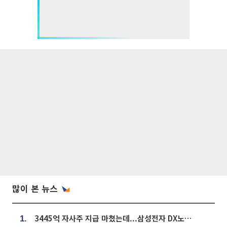
많이 본 뉴스
3445억 자사주 지급 마쳤는데...삼성전자 DX노조, 뒤늦은 '떼쓰기 집회'
1.