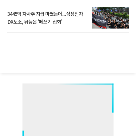
3445억 자사주 지급 마쳤는데...삼성전자
DX노조, 뒤늦은 '떼쓰기 집회'