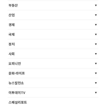
부동산
산업
경제
국제
정치
사회
오피니언
문화·라이프
뉴스발전소
이투데이TV
스페셜리포트