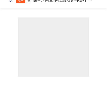
실리콘투, 라이브커머스팀 신설…K뷰티 ‘글로벌 판매망’ 확대[K뷰티 라방戰]
단독
5.