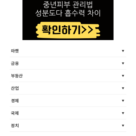
마켓
금융
부동산
산업
경제
국제
정치