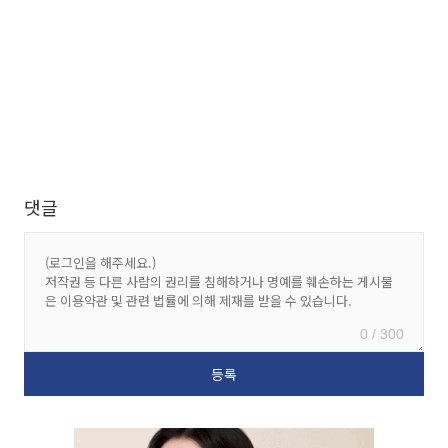
댓글
0 / 300