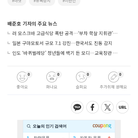
#마켓
#뉴욕증시
#이란전
배준호 기자의 주요 뉴스
러 모스크바 고급식당 폭탄 공격…‘부차 학살 지휘관’ 노렸나
일본 구마모토서 규모 7.1 강진…한국서도 진동 감지
인도 ‘바퀴벌레당’ 청년들에 백기 든 모디…교육장관 사퇴
0
0
0
0
좋아요
화나요
슬퍼요
추가취재 원해요