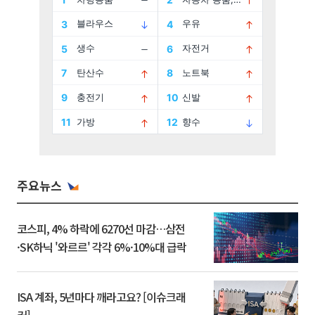
주요뉴스
코스피, 4% 하락에 6270선 마감…삼전
·SK하닉 '와르르' 각각 6%·10%대 급락
ISA 계좌, 5년마다 깨라고요? [이슈크래