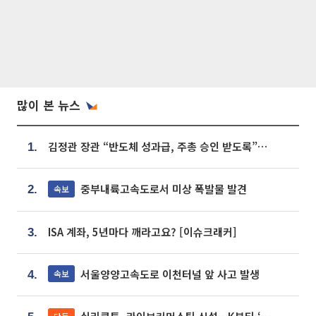
많이 본 뉴스
김정관 장관 “반도체 성과급, 주총 승인 받도록”…상법·자본시장법 개정 시사
1.
중부내륙고속도로서 미상 폭발물 발견
속보
2.
ISA 계좌, 5년마다 깨라고요? [이슈크래커]
3.
서울양양고속도로 이천터널 앞 사고 발생
속보
4.