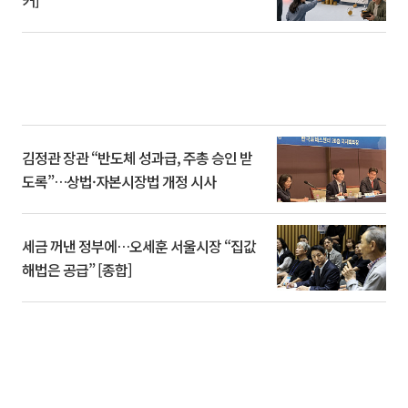
커]
김정관 장관 “반도체 성과급, 주총 승인 받
도록”…상법·자본시장법 개정 시사
세금 꺼낸 정부에…오세훈 서울시장 “집값
해법은 공급” [종합]