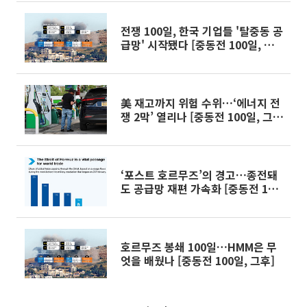
전쟁 100일, 한국 기업들 '탈중동 공
급망' 시작됐다 [중동전 100일, 그
후]
美 재고까지 위험 수위…‘에너지 전
쟁 2막’ 열리나 [중동전 100일, 그
후]
‘포스트 호르무즈’의 경고…종전돼
도 공급망 재편 가속화 [중동전 100
일, 그후]
호르무즈 봉쇄 100일…HMM은 무
엇을 배웠나 [중동전 100일, 그후]