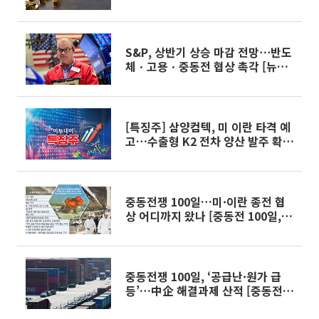
S&P, 상반기 상승 마감 전망⋯반도
체ㆍ고용ㆍ중동전 협상 촉각 [뉴욕
인사이트]
[특징주] 삼양컴텍, 미 이란 타격 예
고…수출형 K2 전차 양산 발주 확보
부각에 상승세
중동전쟁 100일…미·이란 종전 협
상 어디까지 왔나 [중동전 100일, 그
후]
중동전쟁 100일, ‘공급난·원가 급
등’…中企 해결과제 산적 [중동전
100일, 그후]