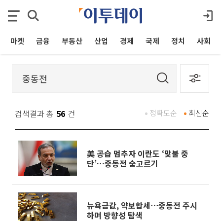
마켓
금융
부동산
산업
경제
국제
정치
사회
검색결과 총
56
건
정확도순
최신순
美 공습 멈추자 이란도 ‘맞불 중
단’…중동전 숨고르기
뉴욕금값, 약보합세⋯중동전 주시
하며 방향성 탐색