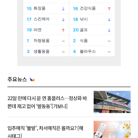
주요뉴스
22일 만에 다시 문 연 홈플러스…정상화 바
쁜데 재고 없어 ‘발동동’[가보니]
입추매직 '불발', 처서매직은 올까요? [해
시태그]