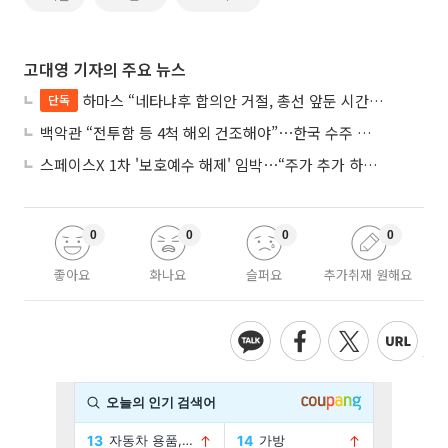
고대영 기자의 주요 뉴스
하마스 “네타냐후 합의안 거절, 총선 앞둔 시간 끌기”
단독
백악관 “전투함 등 4척 해외 건조해야”⋯한국 수주 기대
스페이스X 1차 '보호예수 해제' 임박⋯“주가 추가 하락 가능성”
0
0
0
0
좋아요
화나요
슬퍼요
추가취재 원해요