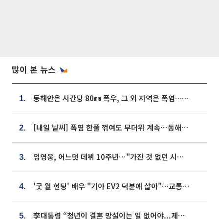
많이 본 뉴스
동해안은 시간당 80㎜ 폭우, 그 외 지역은 폭염…‘극과 극 날씨’
1.
[내일 날씨] 폭염 한풀 꺾여도 무더위 계속⋯동해안 이틀 연속 비
2.
임영웅, 어느덧 데뷔 10주년⋯"가진 것 없던 시절, 내 앞엔 20명의 팬뿐"
3.
'굿 윌 헌팅' 배우 "기아 EV2 덕분에 살아"…교통사고 후 안전성 극찬
4.
李대통령 “청년이 결혼 망설이는 일 없어야...제도상 불이익 조사”
5.