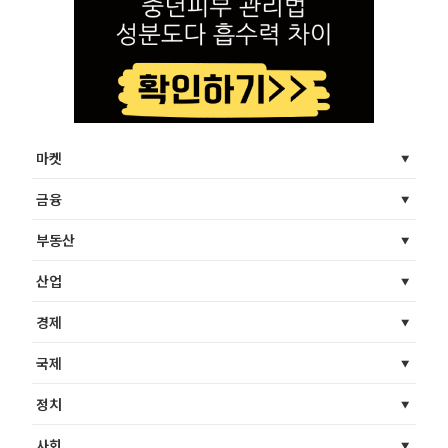
마켓
금융
부동산
산업
경제
국제
정치
사회