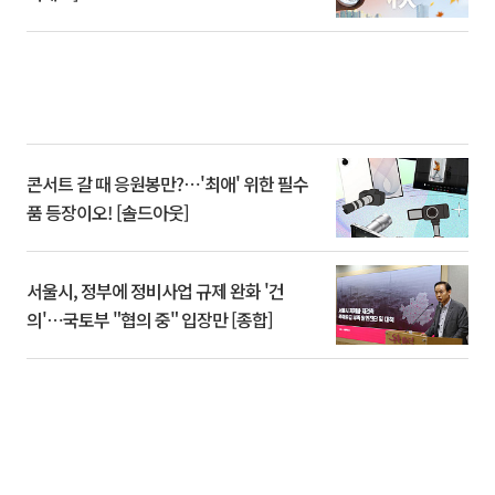
콘서트 갈 때 응원봉만?⋯'최애' 위한 필수
품 등장이오! [솔드아웃]
서울시, 정부에 정비사업 규제 완화 '건
의'⋯국토부 "협의 중" 입장만 [종합]