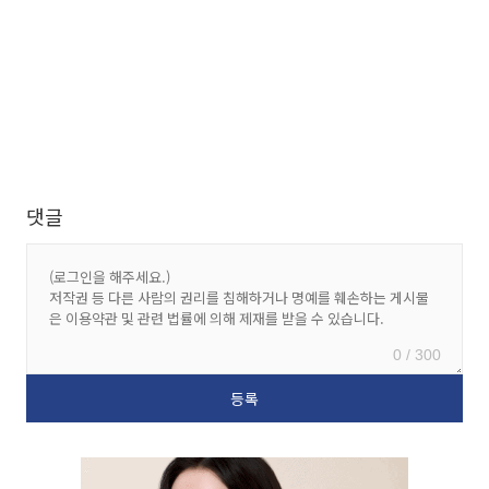
댓글
0 / 300