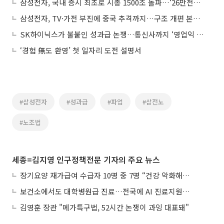
삼성전자, 국내 증시 최초로 시총 1500조 돌파…‘26만전자’ 시대 도래
삼성전자, TV·가전 부진에 중국 추격까지…구조 개편 본격화
SK하이닉스가 불붙인 성과급 논쟁…통신사까지 ‘영업익 30%’ 연동 요구
‘경험 無도 환영’ 첫 일자리 도전 설명서
#삼성전자
#성과급
#파업
#삼전노
#노조법
세종=김지영 인구정책전문 기자의 주요 뉴스
장기요양 재가급여 수급자 10명 중 7명 “건강 악화해도 집에서”
보건소에서도 대학병원급 진료…전국에 AI 진료지원도구 보급
김영훈 장관 "메가특구법, 52시간 논쟁이 과잉 대표돼"