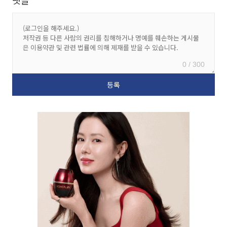
댓글
0 / 300