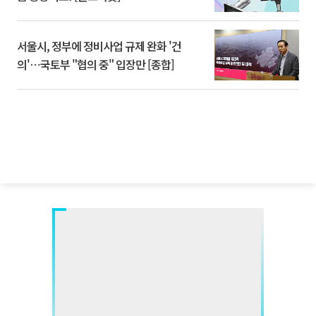
서울시, 정부에 정비사업 규제 완화 '건
의'⋯국토부 "협의 중" 입장만 [종합]