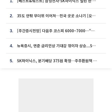
[베스트&워스트] 삼성전자·SK하이닉스 밀린 한 주…상상인증권은 85% 급등
1.
35도 안팎 무더위 이어져…전국 곳곳 소나기 [오늘 날씨]
2.
[주간증시전망] 다음주 코스피 6000~7000⋯“外人 수급은 정책이 변수”
3.
뉴욕증시, 연준 금리인상 기대감 꺾이자 상승...S&P500 사상 최고치 [종합]
4.
SK하이닉스, 분기배당 375원 확정…주주환원책 9월로 앞당겨 발표
5.