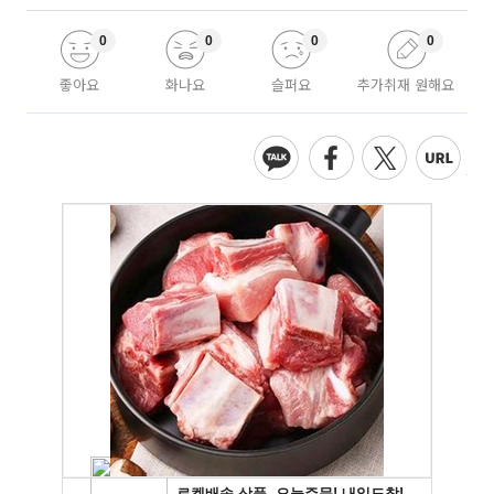
0
0
0
0
좋아요
화나요
슬퍼요
추가취재 원해요