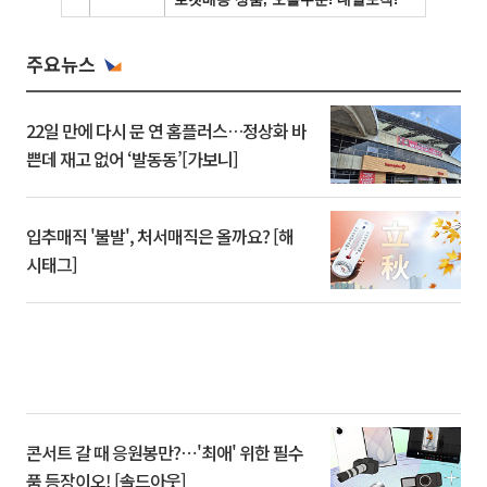
주요뉴스
22일 만에 다시 문 연 홈플러스…정상화 바
쁜데 재고 없어 ‘발동동’[가보니]
입추매직 '불발', 처서매직은 올까요? [해
시태그]
콘서트 갈 때 응원봉만?⋯'최애' 위한 필수
품 등장이오! [솔드아웃]