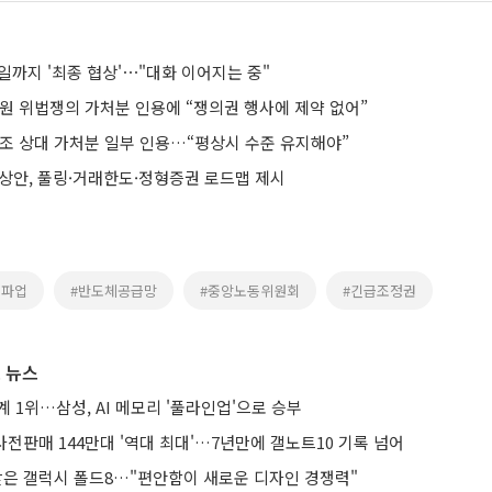
일까지 '최종 협상'⋯"대화 이어지는 중"
법원 위법쟁의 가처분 인용에 “쟁의권 행사에 제약 없어”
노조 상대 가처분 일부 인용…“평상시 수준 유지해야”
예상안, 풀링·거래한도·정형증권 로드맵 제시
총파업
#반도체공급망
#중앙노동위원회
#긴급조정권
 뉴스
계 1위…삼성, AI 메모리 '풀라인업'으로 승부
 사전판매 144만대 '역대 최대'…7년만에 갤노트10 기록 넘어
 받은 갤럭시 폴드8…"편안함이 새로운 디자인 경쟁력"