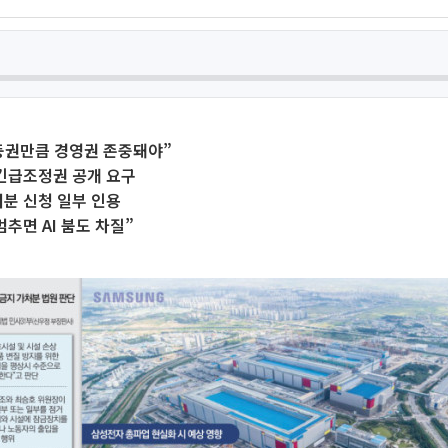
동권만큼 경영권 존중돼야”
긴급조정권 공개 요구
처분 신청 일부 인용
멈추면 AI 붐도 차질”