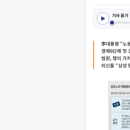
기사 듣기
李대통령 “노
경제6단체 첫 
법원, 쟁의 가
외신들 “삼성 