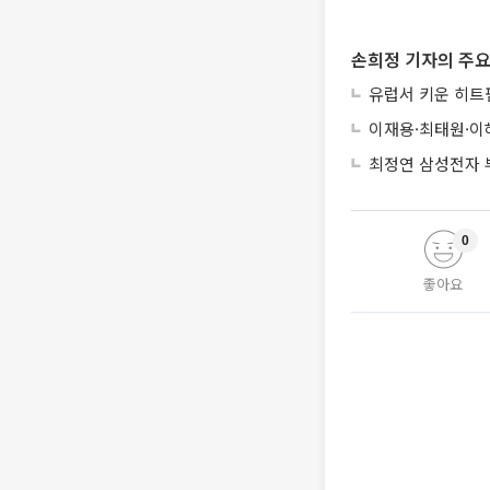
손희정 기자의 주요
유럽서 키운 히트펌
이재용·최태원·이
최정연 삼성전자 부
0
좋아요