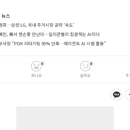
 뉴스
프…삼성·LG, 국내 주거시장 공략 ‘속도’
해진, 美서 젠슨황 만난다⋯실리콘밸리 집결하는 AI리더
사장 "PDK 리타기팅 95% 단축…에이전트 AI 시범 활용"
0
0
화나요
슬퍼요
추