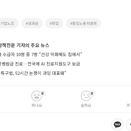
초기업노조
#성과급
#파업
#중앙노동위원회
정책전문 기자의 주요 뉴스
수급자 10명 중 7명 “건강 악화해도 집에서”
병원급 진료…전국에 AI 진료지원도구 보급
특구법, 52시간 논쟁이 과잉 대표돼"
0
0
화나요
슬퍼요
추