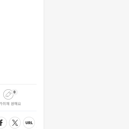
0
가취재 원해요