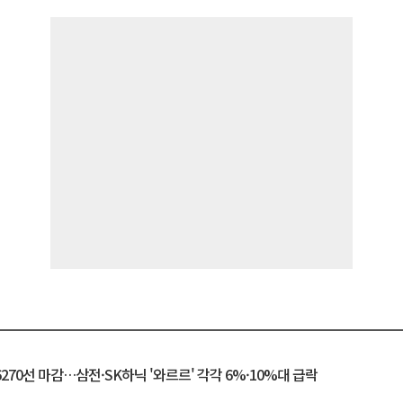
6270선 마감…삼전·SK하닉 '와르르' 각각 6%·10%대 급락