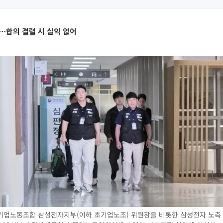
⋯합의 결렬 시 실익 없어
기업노동조합 삼성전자지부(이하 초기업노조) 위원장을 비롯한 삼성전자 노측