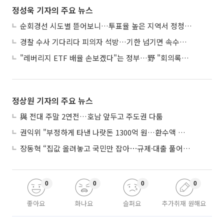
정성욱 기자의 주요 뉴스
순회경선 시도별 뜯어보니…투표율 높은 지역서 정청래 강세
경찰 수사 기다리다 피의자 석방…기한 넘기면 속수무책
"레버리지 ETF 배율 손보겠다"는 정부…野 "회의록부터 내놔야"
정상원 기자의 주요 뉴스
與 전대 주말 2연전…호남 앞두고 주도권 다툼
권익위 "부정하게 타낸 나랏돈 1300억 원…환수액 역대 최대"
장동혁 “집값 올려놓고 국민만 잡아⋯규제·대출 풀어야”
0
0
0
0
좋아요
화나요
슬퍼요
추가취재 원해요