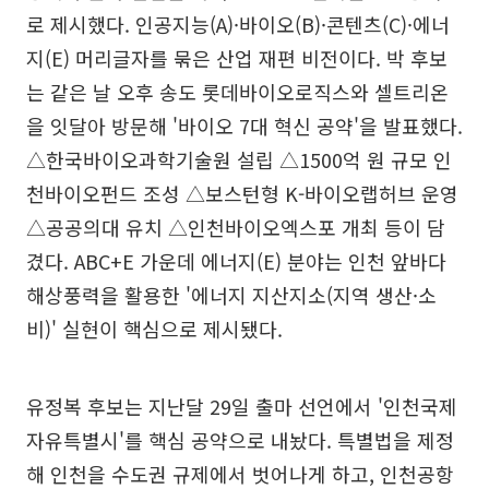
로 제시했다. 인공지능(A)·바이오(B)·콘텐츠(C)·에너
지(E) 머리글자를 묶은 산업 재편 비전이다. 박 후보
는 같은 날 오후 송도 롯데바이오로직스와 셀트리온
을 잇달아 방문해 '바이오 7대 혁신 공약'을 발표했다.
△한국바이오과학기술원 설립 △1500억 원 규모 인
천바이오펀드 조성 △보스턴형 K-바이오랩허브 운영
△공공의대 유치 △인천바이오엑스포 개최 등이 담
겼다. ABC+E 가운데 에너지(E) 분야는 인천 앞바다
해상풍력을 활용한 '에너지 지산지소(지역 생산·소
비)' 실현이 핵심으로 제시됐다.
유정복 후보는 지난달 29일 출마 선언에서 '인천국제
자유특별시'를 핵심 공약으로 내놨다. 특별법을 제정
해 인천을 수도권 규제에서 벗어나게 하고, 인천공항