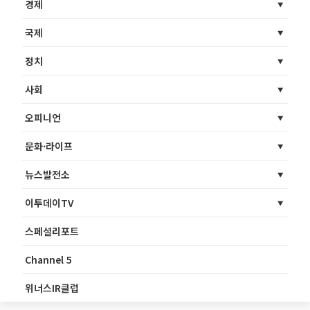
경제
국제
정치
사회
오피니언
문화·라이프
뉴스발전소
이투데이TV
스페셜리포트
Channel 5
위너스IR클럽