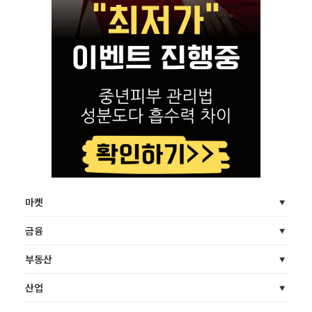
마켓
금융
부동산
산업