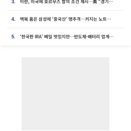
이란, 미국에 호르무즈 합의 조건 제시…美 “경기 아직 안 끝나” [종합]
3.
맥북 품은 삼성에 ‘중국산’ 맹추격⋯커지는 노트북 OLED 시장
4.
‘한국판 IRA’ 베일 벗었지만…반도체·배터리 업계 “시행령이 관건”
5.