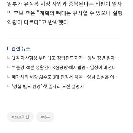
일부가 유정복 시정 사업과 중복된다는 비판이 일자
박 후보 측은 "계획의 뼈대는 유사할 수 있으나 실행
역량이 다르다"고 반박했다.
관련 뉴스
'1억 자산형성'부터 '1조 창업펀드'까지⋯영남 청년·일자리 공약 뜯어보니
부울경 30분 생활권·TK신공항·해사법원…일상이 바뀐다
메가시티·해양·AI수도 3대 전장서 격돌…영남 민심은 어디로
‘경험 無도 환영’ 첫 일자리 도전 설명서
#2026지선
#해부