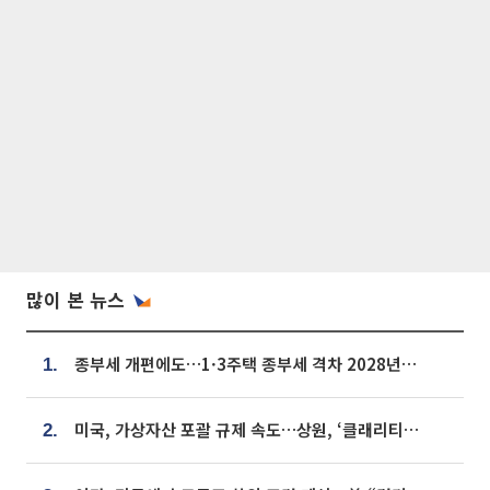
많이 본 뉴스
종부세 개편에도…1·3주택 종부세 격차 2028년부터 확대
1.
미국, 가상자산 포괄 규제 속도…상원, ‘클래리티법’ 9월 절차투표 추진
2.