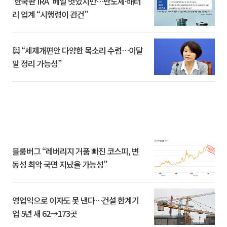
‘한국판 IRA’ 베일 벗었지만…반도체·배터
리 업계 “시행령이 관건”
與 “세제개편안 다양한 목소리 수렴…이달
말 정리 가능성”
블룸버그 “레버리지 거품 빠진 코스피, 변
동성 최악 국면 지났을 가능성”
영업익으로 이자도 못 낸다…건설 한계기
업 5년 새 62→173곳