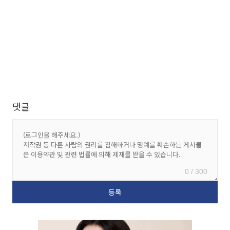
댓글
0 / 300