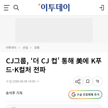
이투데이
산업
유통
CJ그룹, ‘더 CJ 컵’ 통해 美에 K푸
드·K컬처 전파
수정 2026-05-05 14:09
송석주 기자
구글 선호매체 추가