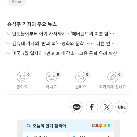
#골프
송석주 기자의 주요 뉴스
반딧불이부터 아기 사자까지…‘에버랜드의 여름 밤’이 기다려지는 이유
김유태 기자의 '밤과 책'…영화와 문학, 서로 다른 언어를 읽다
미국 7월 일자리 2만3000개 감소…고용 둔화 우려 확산
0
0
0
0
좋아요
화나요
슬퍼요
추가취재 원해요