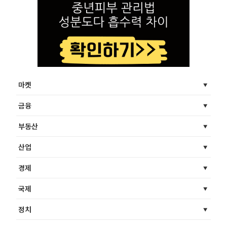
마켓
금융
부동산
산업
경제
국제
정치