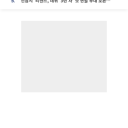
'전참시' 리센느, 데뷔 '3년 차' 첫 연말 무대 오른다⋯"그동안 섭외 안 와"
5.