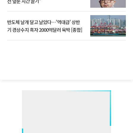
선 앞둔 시간 끌기”
반도체 날개 달고 날았다⋯'역대급' 상반
기 경상수지 흑자 2000억달러 육박 [종합]