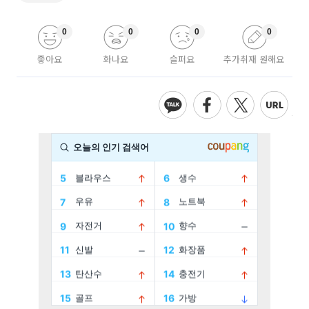
0
0
0
0
좋아요
화나요
슬퍼요
추가취재 원해요