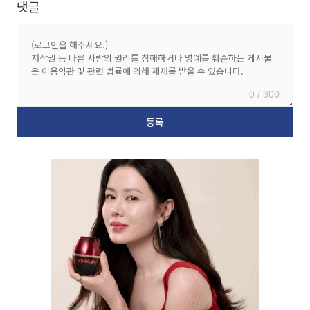
댓글
0 / 300