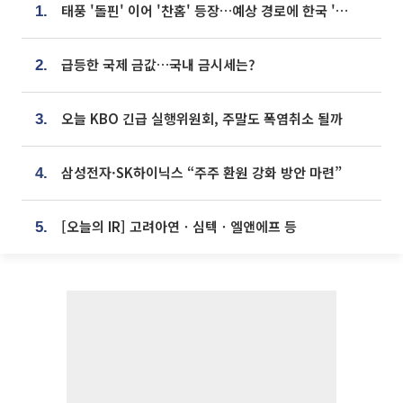
태풍 '돌핀' 이어 '찬홈' 등장…예상 경로에 한국 '한숨'
1.
급등한 국제 금값…국내 금시세는?
2.
오늘 KBO 긴급 실행위원회, 주말도 폭염취소 될까
3.
삼성전자·SK하이닉스 “주주 환원 강화 방안 마련”
4.
[오늘의 IR] 고려아연ㆍ심텍ㆍ엘앤에프 등
5.