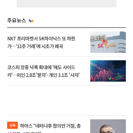
주요뉴스
NXT 프리마켓서 SK하이닉스 또 하한
가⋯‘11주 거래’에 시초가 왜곡
코스피 장중 낙폭 확대에 '매도 사이드
카'…외인 2.8조'팔자'· 개인 3.1조 '사자'
하마스 “네타냐후 합의안 거절, 총
단독