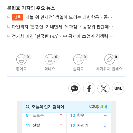
문현호 기자의 주요 뉴스
‘하늘 위 면세점’ 싹쓸이 노리는 대한항공…공정위 “독과점 여부 따진다”
단독
마일리지 ‘통합안’·기내면세 ‘독과점’…공정위 판단에 쏠린 눈
전기차 빠진 '한국판 IRA'…中 공세에 車업계 경쟁력 우려
0
0
0
0
좋아요
화나요
슬퍼요
추가취재 원해요