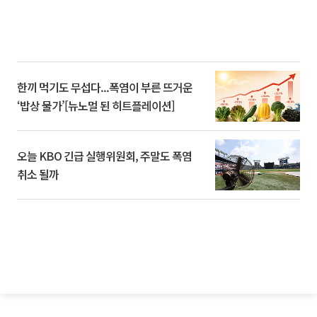
한끼 먹기도 무섭다...폭염이 부른 뜨거운
‘밥상 물가’[뉴노멀 된 히트플레이션]
오늘 KBO 긴급 실행위원회, 주말도 폭염
취소 될까