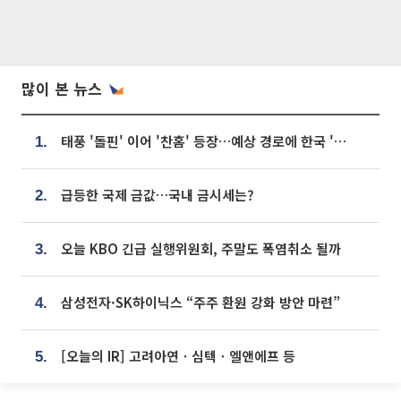
많이 본 뉴스
태풍 '돌핀' 이어 '찬홈' 등장…예상 경로에 한국 '한숨'
1.
급등한 국제 금값…국내 금시세는?
2.
오늘 KBO 긴급 실행위원회, 주말도 폭염취소 될까
3.
삼성전자·SK하이닉스 “주주 환원 강화 방안 마련”
4.
[오늘의 IR] 고려아연ㆍ심텍ㆍ엘앤에프 등
5.