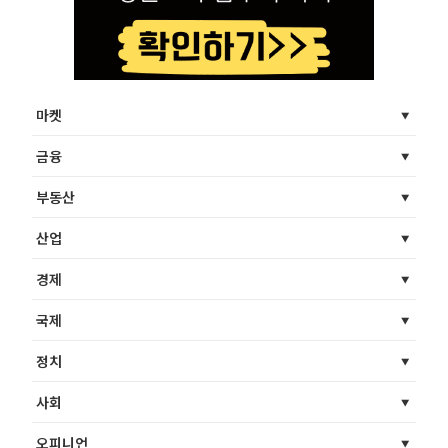
마켓
금융
부동산
산업
경제
국제
정치
사회
오피니언