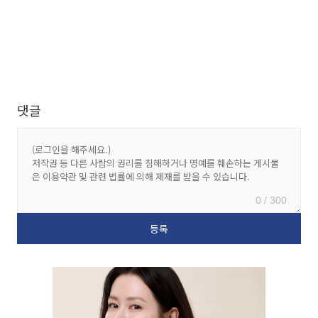
댓글
0 / 300