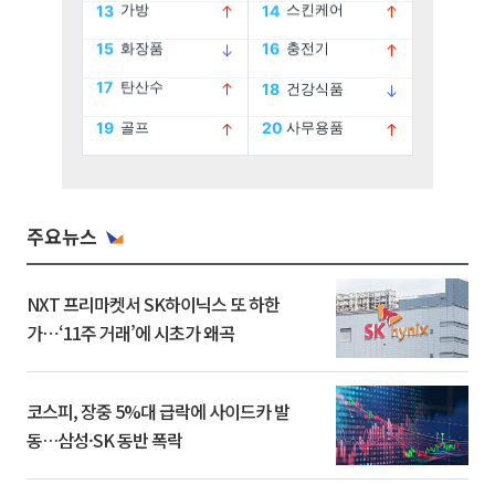
주요뉴스
NXT 프리마켓서 SK하이닉스 또 하한
가⋯‘11주 거래’에 시초가 왜곡
코스피, 장중 5%대 급락에 사이드카 발
동…삼성·SK 동반 폭락