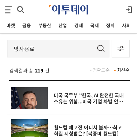
마켓
금융
부동산
산업
경제
국제
정치
사회
검색결과 총
219
건
정확도순
최신순
미국 국무부 “한국, AI 완전한 국내
소유는 위험...미국 기업 차별 안
돼”
월드컵 체코전 어디서 볼까⋯최고
화질 시청법은? [북중미 월드컵]