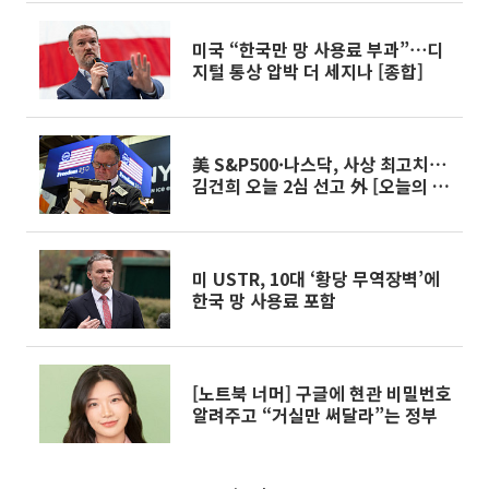
미국 “한국만 망 사용료 부과”⋯디
지털 통상 압박 더 세지나 [종합]
美 S&P500·나스닥, 사상 최고치⋯
김건희 오늘 2심 선고 外 [오늘의 주
요뉴스]
미 USTR, 10대 ‘황당 무역장벽’에
한국 망 사용료 포함
[노트북 너머] 구글에 현관 비밀번호
알려주고 “거실만 써달라”는 정부