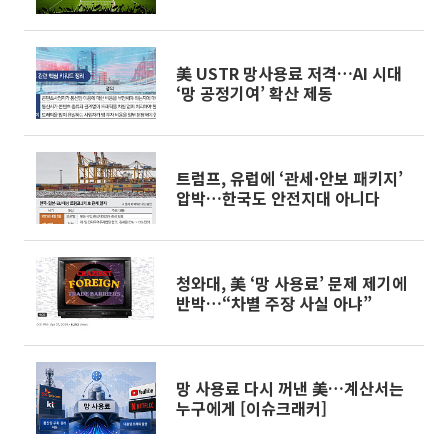
美 USTR 망사용료 저격…AI 시대
‘망 공정기여’ 확산 제동
트럼프, 유럽에 ‘관세·안보 패키지’
압박…한국도 안전지대 아니다
청와대, 美 ‘망 사용료’ 문제 제기에
반박…“차별 주장 사실 아냐”
망 사용료 다시 꺼낸 美…계산서는
누구에게 [이슈크래커]