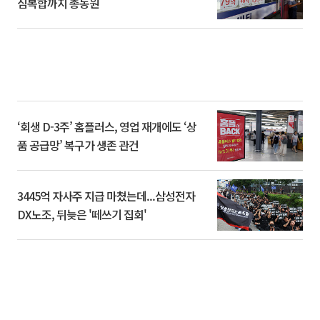
심복합까지 총동원
‘회생 D-3주’ 홈플러스, 영업 재개에도 ‘상
품 공급망’ 복구가 생존 관건
3445억 자사주 지급 마쳤는데...삼성전자
DX노조, 뒤늦은 '떼쓰기 집회'