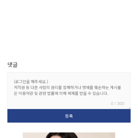
댓글
0 / 300