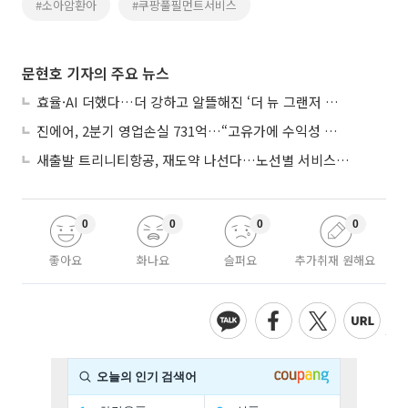
#소아암환아
#쿠팡풀필먼트서비스
문현호 기자의 주요 뉴스
효율·AI 더했다…더 강하고 알뜰해진 ‘더 뉴 그랜저 하이브리드’
진에어, 2분기 영업손실 731억…“고유가에 수익성 악화”
새출발 트리니티항공, 재도약 나선다…노선별 서비스 차별화
0
0
0
0
좋아요
화나요
슬퍼요
추가취재 원해요