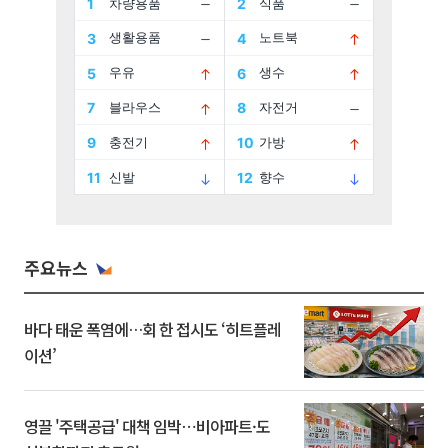
주요뉴스
바다 태운 폭염에…회 한 접시도 ‘히트플레
이션’
영끌 '주택공급' 대책 임박⋯비아파트·도