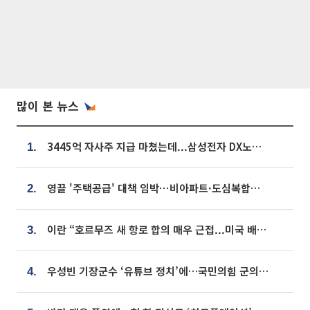
많이 본 뉴스
3445억 자사주 지급 마쳤는데...삼성전자 DX노조, 뒤늦은 '떼쓰기 집회'
1.
영끌 '주택공급' 대책 임박⋯비아파트·도심복합까지 총동원
2.
이란 “호르무즈 새 항로 합의 매우 근접...미국 배상 먼저”
3.
우성빈 기장군수 ‘유튜브 정치’에…국민의힘 군의원들 집단 반발
4.