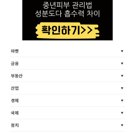
마켓
금융
부동산
산업
경제
국제
정치