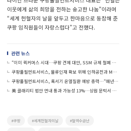
라이언 브라운 쿠팡풀필먼트서비스 대표는 “헌혈은
이웃에게 삶의 희망을 전하는 숭고한 나눔”이라며
“세계 헌혈자의 날을 앞두고 한마음으로 동참해 준
쿠팡 임직원들이 자랑스럽다”고 전했다.
관련 뉴스
“이미 퀵커머스 시대…쿠팡 견제 대안, SSM 규제 철폐 시급”(전문가 제언)
쿠팡풀필먼트서비스, 물류인재 확보 위해 인하공전과 MOU 체결
쿠팡풀필먼트서비스, 혹서기 온열질환 예방 총력…“매년 수백억 냉방 인프라 투자”
美 클래리티 법안 연내 통과 가능성 13%…상원 문턱서 제동
#쿠팡
#세계헌혈자의날
#혈액수급난