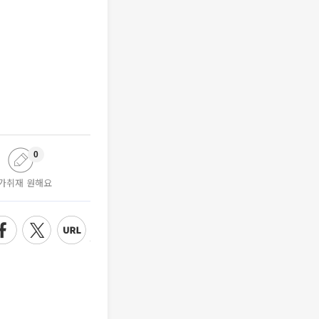
0
가취재 원해요