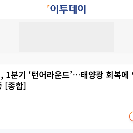
, 1분기 ‘턴어라운드’…태양광 회복에
 [종합]