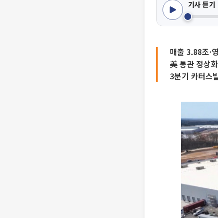
기사 듣기
매출 3.88조·
美 통관 정상화
3분기 카터스