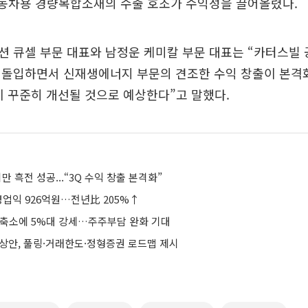
자동차용 경량복합소재의 수출 호조가 수익성을 끌어올렸다.
 큐셀 부문 대표와 남정운 케미칼 부문 대표는 “카터스빌 공
 돌입하면서 신재생에너지 부문의 견조한 수익 창출이 본격
 꾸준히 개선될 것으로 예상한다”고 말했다.
만 흑전 성공...“3Q 수익 창출 본격화”
영업익 926억원…전년比 205%↑
 축소에 5%대 강세…주주부담 완화 기대
예상안, 풀링·거래한도·정형증권 로드맵 제시