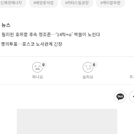
#신재생에너지
#태양광사업
#카터스빌공장
#케미칼부문
 뉴스
 필리핀 호위함 후속 정조준…‘14척+α’ 싹쓸이 노린다
에 쟁의투표…포스코 노사관계 긴장
0
0
화나요
슬퍼요
추