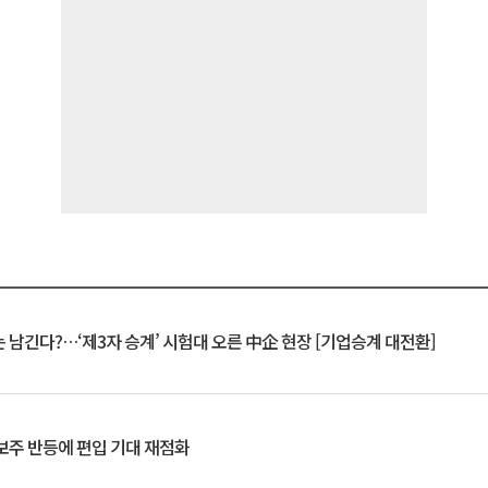
 남긴다?…‘제3자 승계’ 시험대 오른 中企 현장 [기업승계 대전환]
후보주 반등에 편입 기대 재점화