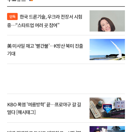
한국 드론기술, 우크라 전장서 시험
단독
중…“스타트업 여러 곳 참여”
美 미사일 재고 ‘빨간불’…K방산 북미 진출
기대
KBO 폭염 '여름방학' 끝…프로야구 갈 길
멀다 [해시태그]