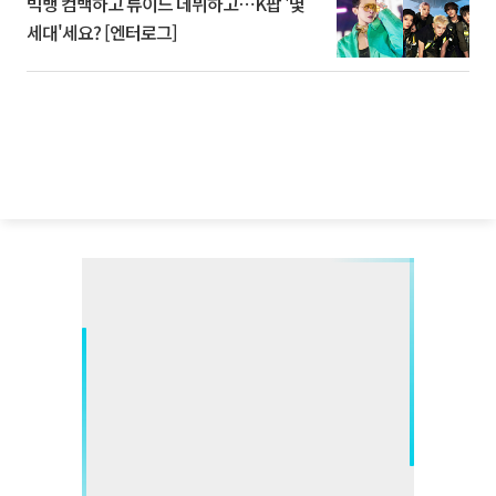
빅뱅 컴백하고 튜이드 데뷔하고⋯K팝 '몇
세대'세요? [엔터로그]