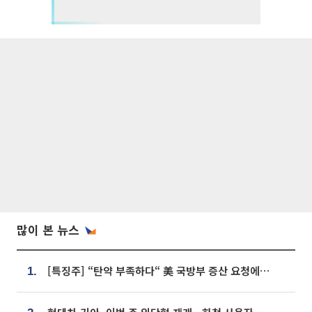
많이 본 뉴스
[특징주] “탄약 부족하다“ 美 국방부 증산 요청에⋯국내 방산주 급등세
1.