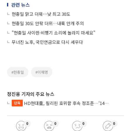
관련 뉴스
현충일 맑고 더워⋯낮 최고 30도
현충일 30도 안팎 더위…내륙 안개 주의
"현충일 사이렌·비행기 소리에 놀라지 마세요"
무너진 노후, 국민연금으로 다시 세우다
#현충일
#이재명
정진용 기자의 주요 뉴스
HD현대重, 필리핀 호위함 후속 정조준…‘14척+α’ 싹쓸이 노린다
단독
0
0
0
0