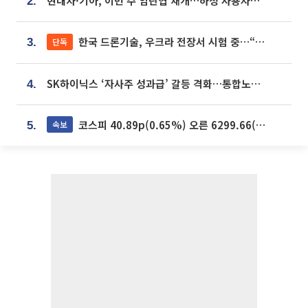
현대차·기아, 이번 주 임단협 재개…하청 사용자성 재심도 ‘변수’
2.
한국 드론기술, 우크라 전장서 시험 중…“스타트업 여러 곳 참여”
단독
3.
SK하이닉스 ‘자사주 성과급’ 갈등 격화…통합노조 출범 움직임
4.
코스피 40.89p(0.65%) 오른 6299.66(마감)
속보
5.