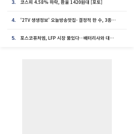
코스피 4.58% 하락, 환율 1420원대 [포토]
3.
'2TV 생생정보' 오늘방송맛집- 결정적 한 수, 3종 메밀면! 메밀 소바 맛집 '의○○○○'
4.
포스코퓨처엠, LFP 시장 뚫었다…배터리사와 대규모 장기 공급 합의
5.