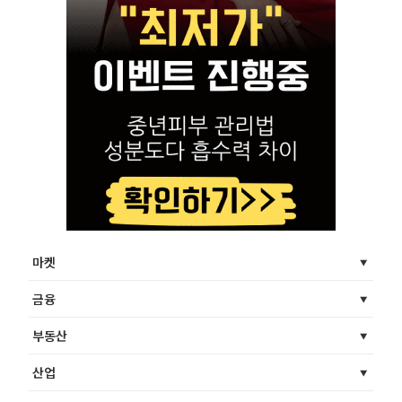
마켓
금융
부동산
산업