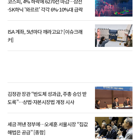
코스피, 4% 하락에 6270선 마감…삼전
·SK하닉 '와르르' 각각 6%·10%대 급락
ISA 계좌, 5년마다 깨라고요? [이슈크래
커]
김정관 장관 “반도체 성과급, 주총 승인 받
도록”…상법·자본시장법 개정 시사
세금 꺼낸 정부에…오세훈 서울시장 “집값
해법은 공급” [종합]