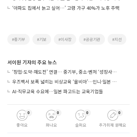
‘아파도 집에서 늙고 싶어…’ 고령 가구 40%가 노후 주택
#중기부
#기보
#이사장
#공공기관
#지선
서이원 기자의 주요 뉴스
‘창업-도약-재도전’ 연결… 중기부, 중소·벤처 ‘성장사다리’ 짓는다
우즈벡서 보폭 넓히는 비상교육 ‘올비아’…인니·일본 진출 타진
AI·직무교육 수요에…일본 파고드는 교육기업들
0
0
0
0
좋아요
화나요
슬퍼요
추가취재 원해요