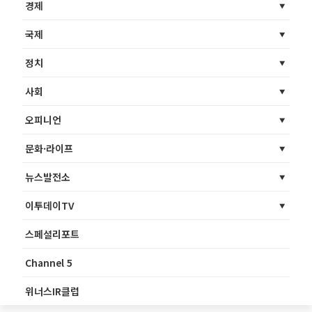
경제
국제
정치
사회
오피니언
문화·라이프
뉴스발전소
이투데이TV
스페셜리포트
Channel 5
위너스IR클럽