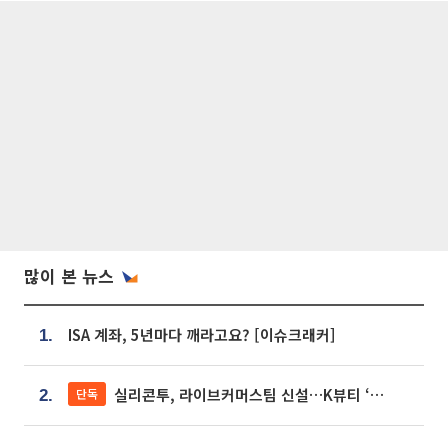
많이 본 뉴스
ISA 계좌, 5년마다 깨라고요? [이슈크래커]
1.
실리콘투, 라이브커머스팀 신설…K뷰티 ‘글로벌 판매망’ 확대[K뷰티 라방戰]
단독
2.